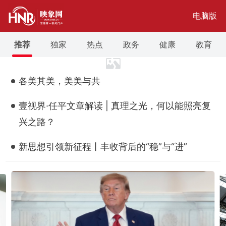
电脑版
推荐
独家
热点
政务
健康
教育
各美其美，美美与共
壹视界·任平文章解读 | 真理之光，何以能照亮复
兴之路？
新思想引领新征程丨丰收背后的“稳”与“进”