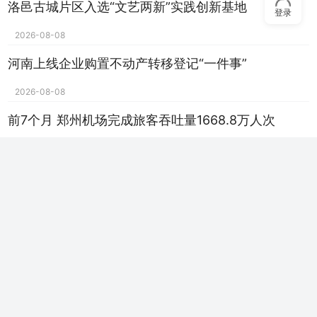
洛邑古城片区入选“文艺两新”实践创新基地
登录
2026-08-08
河南上线企业购置不动产转移登记“一件事”
2026-08-08
前7个月 郑州机场完成旅客吞吐量1668.8万人次
2026-08-08
下半年 河南将在融入服务全国统一大市场等8个方面
加力攻坚
2026-08-08
南水北调中线工程调水突破800亿立方米
2026-08-08
濮阳：男子突发抽搐 医院职工翻窗施救丨象·暖流