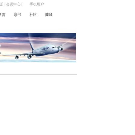
册
|
会员中心
|
手机用户
教育
读书
社区
商城
广播
城市之声
信息广播
节目时间表