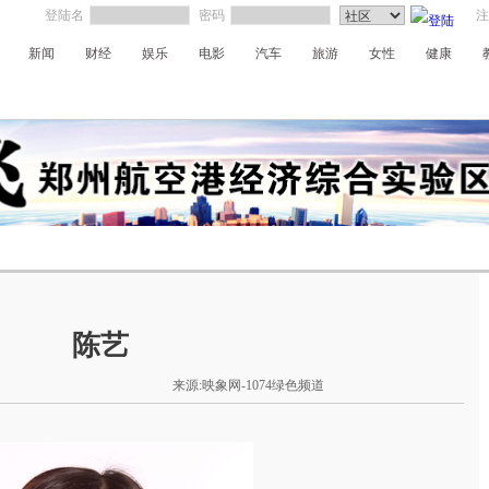
登陆名
密码
注
新闻
财经
娱乐
电影
汽车
旅游
女性
健康
新闻广播
经济广播
交通广播
戏曲广播
音乐广播
社区广播
My radio
旅游
陈艺
来源:映象网-1074绿色频道