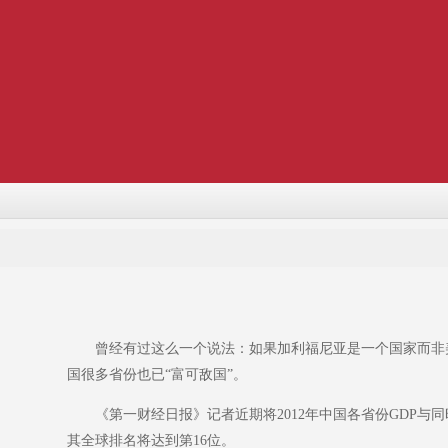
曾经有过这么一个说法：如果加利福尼亚是一个国家而非美
国很多省份也已“富可敌国”。
《第一财经日报》记者近期将2012年中国各省份GDP与同时
其全球排名将达到第16位。