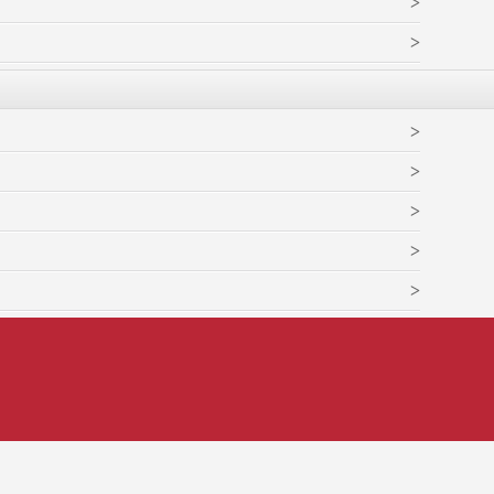
>
>
>
>
>
>
>