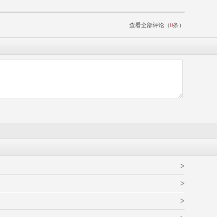
查看全部评论（
0
条）
>
>
>