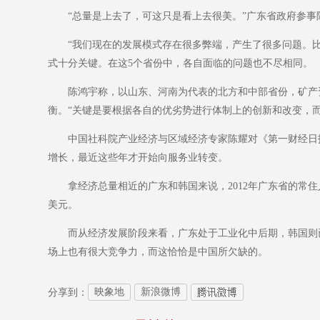
“总量是上去了，可这只是看上去很美。”广东省政府参事
“我们现在的发展模式存在很多弊端，产生了很多问题。比如
式十分关键。在这5个省份中，各自面临的问题也不尽相同。
陈鸿宇称，以山东、河南为代表的北方和中部省份，矿产资
衡。“关键是要根据各自的优劣势进行体制上的创新和改变，而
中国社科院产业经济与区域经济专家陈耀对《第一财经日报》
增长，最近这些年才开始向服务业转变。
拿经济总量相近的广东和韩国来说，2012年广东省的常住人口为
美元。
而从经济发展阶段来看，广东处于工业化中后期，韩国则已
场上也有很大竞争力，而这恰恰是中国所欠缺的。
映象地
新浪微博
分享到：