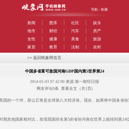
导航
-
收藏
新闻
图库
社区
娱乐
地市
财经
汽车
房产
女性
健康
美食
旅游
家居
教育
法制
农村
>>
返回映象网首页
中国多省富可敌国河南GDP国内第5世界第24
2014-01-03 07:42:00 来源:第一财经日报
网友评论
0
条
查看全文
（共1页)
国的一个州，那么它将是全球第八大经济体。现在，如果将中国各省份近
期其他国家相对比，发现我国排名第5的省份河南在世界上能排到第24位，