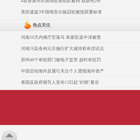
4名香港市民擅闯驻港部队被拘 或获刑2年
美拒遣返3中国维吾尔族囚犯被指双重标准
热点关注
河南10天内俩厅官落马 朱家臣孟中泽被查
河南污染条例元旦施行扩大减排权有偿试点
郑州40个审批部门被电子监管 超时有惩罚
中国启动海外反腐引关注个人需报海外资产
泰国反政府领导人宣布13日起“封锁”曼谷