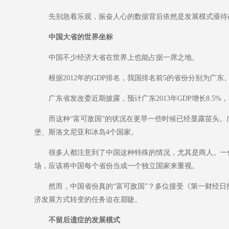
先别急着乐观，振奋人心的数据背后依然是发展模式亟待改
中国大省的世界坐标
中国不少经济大省在世界上也能占据一席之地。
根据2012年的GDP排名，我国排名前5的省份分别为广东、
广东省发改委近期披露，预计广东2013年GDP增长8.5%
而这种“富可敌国”的状况在更早一些时候已经显露苗头。广东
堡、斯洛文尼亚和冰岛4个国家。
很多人都注意到了中国这种特殊的情况，尤其是商人。一位企
场，应该将中国每个省份当成一个独立国家来重视。
然而，中国省份真的“富可敌国”？多位接受《第一财经日报
济发展方式转变的任务迫在眉睫。
不留后遗症的发展模式