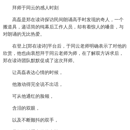
拜师于同云的感人时刻
高磊是郑在读诗探访民间朗诵高手时发现的奇人，一个
搬道具，递话筒的纯幕后工作人员，却有着惊人的嗓音，与
对朗诵的无比热爱。
在登上[郑在读诗]平台后，于同云老师明确表示了对他的
欣赏，他也由衷想拜于同云老师为师，在了解双方诉求后，
郑在读诗团队默默促成了这次拜师。
让高磊表达心情的时候，
他激动得完全说不出话，
可从他通红的脸颊，
含泪的双眼，
以及不断颤抖的双手，