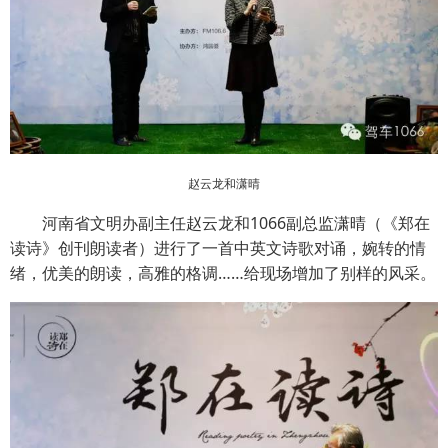
赵云龙和潇晴
河南省文明办副主任赵云龙和1066副总监潇晴（《郑在
读诗》创刊朗读者）进行了一首中英文诗歌对诵，婉转的情
绪，优美的朗读，高雅的格调……给现场增加了别样的风采。