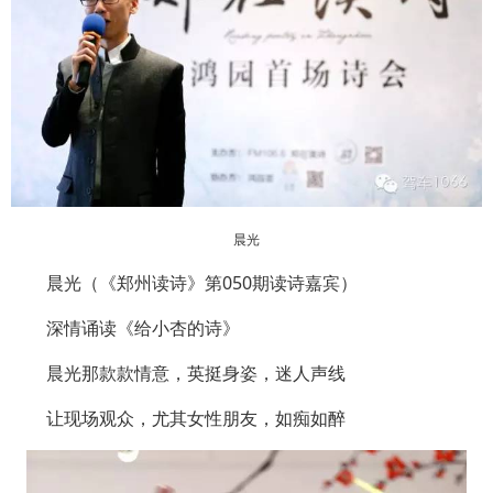
晨光
晨光（《郑州读诗》第050期读诗嘉宾）
深情诵读《给小杏的诗》
晨光那款款情意，英挺身姿，迷人声线
让现场观众，尤其女性朋友，如痴如醉