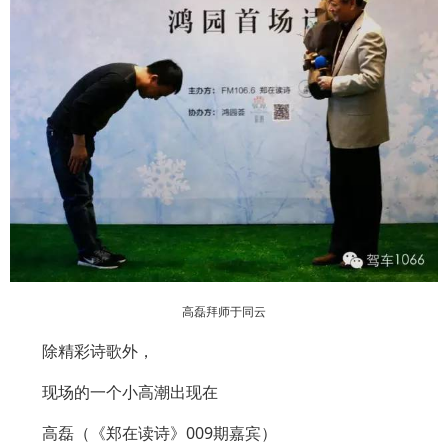
高磊拜师于同云
除精彩诗歌外，
现场的一个小高潮出现在
高磊（《郑在读诗》009期嘉宾）