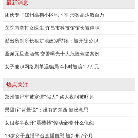
最新消息
团伙专盯郑州高档小区地下室 涉案高达数百万
医院内拳打女医生 许昌市科技馆馆长被停职
派出所副所长租耕地建别墅续：被开除公职
圣诞元旦查酒驾 交警曝光十大危险驾驶案例
女子兼职网络刷单遇骗局 4小时被骗1.7万元
热点关注
郑州僵尸车被塞进"假人" 路人夜间被吓坏
景甜斥“背景说”：没有的东西 挺没意思
女租客半夜开"震楼器"惊动全楼 什么仇怨
19岁女子直播平台直播自慰 被判刑7个月