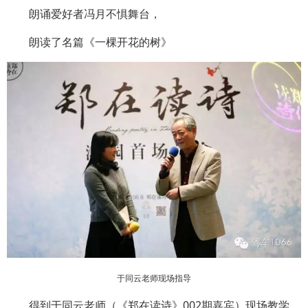
朗诵爱好者冯月不惧舞台，
朗读了名篇《一棵开花的树》
于同云老师现场指导
得到于同云老师（《郑在读诗》002期嘉宾）现场教学，