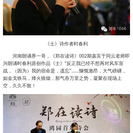
《士》诗作者时春利
河南朗诵界一哥，《郑在读诗》002期嘉宾于同云老师即
兴朗诵时春利原创作品《士》“反正我已经不想再对风车宣
战，（因为）我的宿命是，遗忘”……慷慨激昂，大气磅礴，
如金戈铁马，烽火狼烟，那气吞万里之势，凝聚在现场上
空，久久不散！