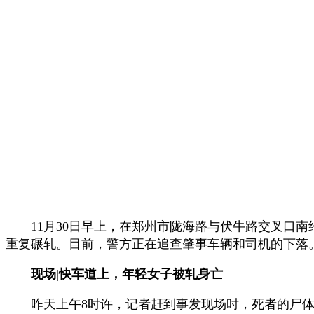
11月30日早上，在郑州市陇海路与伏牛路交叉口南
重复碾轧。目前，警方正在追查肇事车辆和司机的下落
现场|快车道上，年轻女子被轧身亡
昨天上午8时许，记者赶到事发现场时，死者的尸体