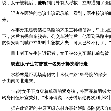
说，女子被轧后，他听到门外有人呼救，立即通知了医
记者在医院的急诊出诊记录单上看到，医生接诊的时
来。
在事发现场旁清扫马路的环卫工孙师傅说，早上6点5
下，然后右拐向东驶去。公交车驶过后，他看到马路中间
的保安听到喊声立即叫出急救大夫，可人已经不行了。
目击者王先生告诉记者，女子被公交车碾轧前曾被一
调查|女子生前曾被一名男子搀扶着行走
水松林是距现场南侧约十米伏牛路199号院的保安，
子由南向北走来。
“当时女子下身穿着单薄的紧身裤，外面裹着羽绒大
转身回值班室关灯。”水师傅说，8分钟后他再次到小
据在此巡逻的中原区绿东村办事处巡防员陈贺庆介绍