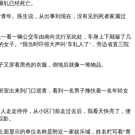
碾轧已经死亡。
青年。医生说，从出事到现在，没有见到死者家属过
头一看一辆公交车由南向北行至此处，车身上下颠簸了几
女子。“我当时吓得大声叫‘车轧人了’，旁边省直三院
子又穿着黑色的衣服，倒地后就像一堆物品。
班室出来到门口巡查，看到一名男子搀扶着一名年轻女
人走走停停，从小区门前走过去后，我看天快亮了，便
踪影。
面显示的单位名称是附近一家娱乐城，姓名栏写着“青