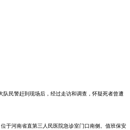
大队民警赶到现场后，经过走访和调查，怀疑死者曾遭
位于河南省直第三人民医院急诊室门口南侧。值班保安