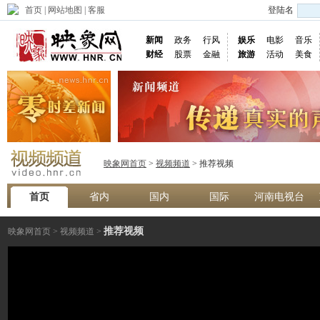
首页
|
网站地图
|
客服
登陆名
新闻
政务
行风
娱乐
电影
音乐
财经
股票
金融
旅游
活动
美食
映象网首页
>
视频频道
> 推荐视频
首页
省内
国内
国际
河南电视台
推荐视频
映象网首页
>
视频频道
>