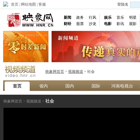
首页
|
网站地图
|
客服
登陆名
新闻
政务
行风
娱乐
音乐
明星
财经
股票
沙龙
电影
影讯
观影
映象网首页
>
视频频道
> 社会
首页
省内
国内
国际
河南电视台
社会
映象网首页
>
视频频道
>