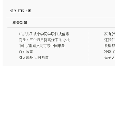
保存
打印
关闭
相关新闻
15岁儿子被小学同学殴打成偏瘫
家有胖
妈妈整日以泪洗面
商丘：三个月男婴高烧不退 小夫
还我仨
妻整日以泪洗面
“国礼”塑造文明可亲中国形象
欲望都
百姓故事
冲刺-
引火烧身-百姓故事
母子之