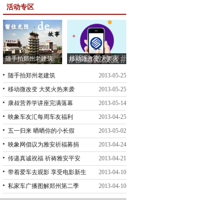
活动专区
随手拍郑州老建筑
移动微改变 大奖火
热来袭
随手拍郑州老建筑
2013-05-25
移动微改变 大奖火热来袭
2013-05-25
康叔营养学讲座完满落幕
2013-05-14
映象车友汇每周车友福利
2013-04-25
五一归来 晒晒你的小长假
2013-05-02
映象网倡议为雅安祈福募捐
2013-04-24
传递真诚祝福 祈祷雅安平安
2013-04-21
带着爱车去观影 享受电影新生
2013-04-10
活
私家车广播图解郑州第二季
2013-04-10