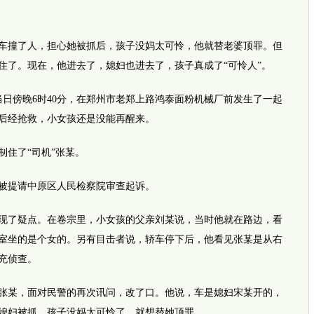
撞了人，担心她被抓后，孩子没妈太可怜，他就替老婆顶罪。但
住了。现在，他进去了，媳妇也进去了，孩子真成了“可怜人”。
当日傍晚6时40分，在郑州市老郑上路鸿泰面粉机械厂前发生了一起
后经抢救，小女孩还是没能再醒来。
住了“司机”张某。
提请中原区人民检察院审查起诉。
了疑点。在卷宗里，小女孩的父亲刘某说，当时他就在路边，看
室坐的是个女的。另有目击者说，轿车停下后，他看见张某是从右
充侦查。
某，面对民警的再次讯问，改了口。他说，车是媳妇宋某开的，
媳妇被抓，孩子没妈太可怜了，就想替她顶罪。