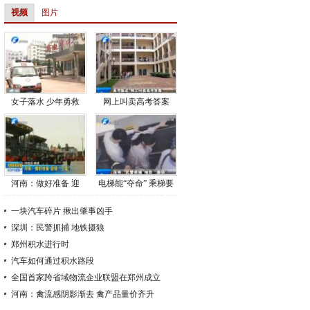
视频
图片
女子落水 少年勇救
网上叫卖高考答案
河南：做好准备 迎
电梯能“夺命” 乘梯要
接“三夏”
小心
一块汽车碎片 揪出肇事凶手
深圳：民警抓捕 地铁摄狼
郑州积水进行时
汽车如何通过积水路段
全国首家跨省域物流企业联盟在郑州成立
河南：禽流感阴影渐去 禽产品量价齐升