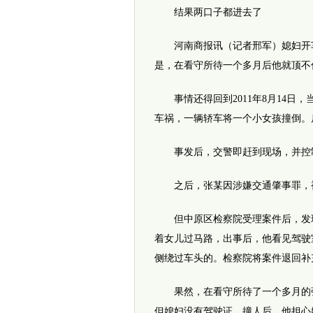
结果两口子都进去了
河南商报讯（记者邢军）媳妇开车
是，在看守所待一个多月后他就顶不
事情还得回到2011年8月14日，
车祸，一辆轿车将一个小女孩撞倒。
事发后，交警即赶到现场，并控制
之后，张某因涉嫌交通肇事罪，被
但中原区检察院受理案件后，发现
着女儿过马路，出事后，他看见驾驶
侧绕过车头的。检察院将案件退回补
果然，在看守所待了一个多月的张
但媳妇没有驾驶证，撞人后，他担心