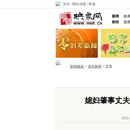
首页
|
网站地图
|
客服
新闻
政
财经
股
新闻频道
>
省内新闻
> 正文
首页
政务
推荐
省内
国内
媳妇肇事丈夫
2012-