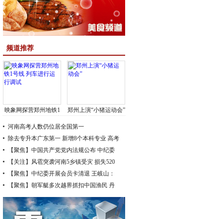
频道推荐
映象网探营郑州地铁1
郑州上演“小猪运动会”
号线
河南高考人数仍位居全国第一
除去专升本广东第一
新增8个本科专业
高考
房价格普涨4成
【聚焦】中国共产党党内法规公布
中纪委
开展会员卡清退
【关注】风雹突袭河南5乡镇受灾 损失520
万
【聚焦】中纪委开展会员卡清退 王岐山：
开封影响不大
小卡折射大问题
【聚焦】朝军艇多次越界抓扣中国渔民 丹
东公司帮收赎金