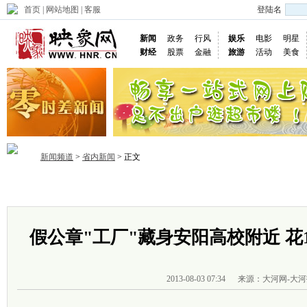
首页
|
网站地图
|
客服
登陆名
新闻
政务
行风
娱乐
电影
明星
财经
股票
金融
旅游
活动
美食
新闻频道
>
省内新闻
> 正文
首页
政务
推荐
省内
国内
国际
图片
视频
社
假公章"工厂"藏身安阳高校附近 花
2013-08-03 07:34
来源：大河网-大河