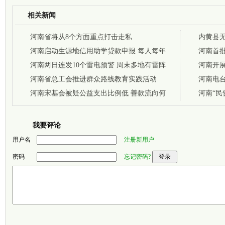
相关新闻
河南省将从8个方面重点打击走私
内黄县
河南启动生源地信用助学贷款申报 每人每年
有几十
河南首批
最高6000元
河南两日连发10个雷电预警 周末多地有雷阵
河南开
雨
河南省总工会推进群众路线教育实践活动
河南电台
河南宋基会被疑公益支出比例低 善款流向何
动
河南“民
方？
我要评论
用户名
注册新用户
密码
忘记密码?