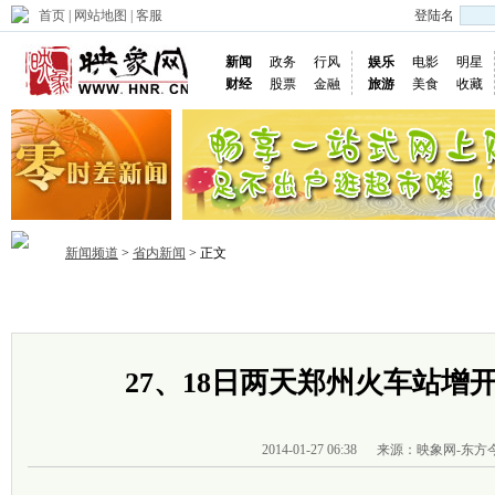
首页
|
网站地图
|
客服
登陆名
新闻
政务
行风
娱乐
电影
明星
财经
股票
金融
旅游
美食
收藏
新闻频道
>
省内新闻
> 正文
首页
政务
推荐
省内
国内
国际
图片
视频
社
27、18日两天郑州火车站增
2014-01-27 06:38
来源：映象网-东方