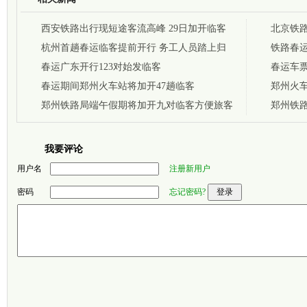
西安铁路出行现短途客流高峰 29日加开临客
北京铁路
27列
杭州首趟春运临客提前开行 务工人员踏上归
向有余
铁路春运
乡路
春运广东开行123对始发临客
春运车票
春运期间郑州火车站将加开47趟临客
郑州火
郑州铁路局端午假期将加开九对临客方便旅客
郑州铁路
出行
我要评论
用户名
注册新用户
密码
忘记密码?