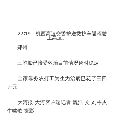
22∶19，机西高速交警护送救护车返程驶
上高速。
郑州
三胞胎已接受救治目前情况暂时稳定
全家靠务农打工为生为治病已花了三四
万元
大河报·大河客户端记者 魏浩 文 刘栋杰
牛啸歌 摄影