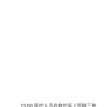
23∶00,医护人员在救护车上照顾三胞