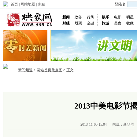
首页
|
网站地图
|
客服
登陆名
新闻
政务
行风
娱乐
电影
明星
财经
股票
金融
旅游
美食
收藏
新闻频道
>
网站首页焦点图
> 正文
首页
政务
推荐
省内
国内
国际
图片
视频
社
2013中美电影节
2013-11-05 15:04
来源：新华网