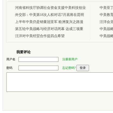
河南省科技厅协调社会资金支援中美科技创业
中美亚
基金
外交部：中美第18次人权对话7月底将在昆明
中美教育
举行
上半年中美仍是销量冠亚军 欧洲复兴之路漫
汪洋会
长
第五轮中美战略与经济对话闭幕 达成三项重
换意见
中美战
要共识
汪洋对中美经贸合作提四点希望
中美战
我要评论
用户名
注册新用户
密码
忘记密码?