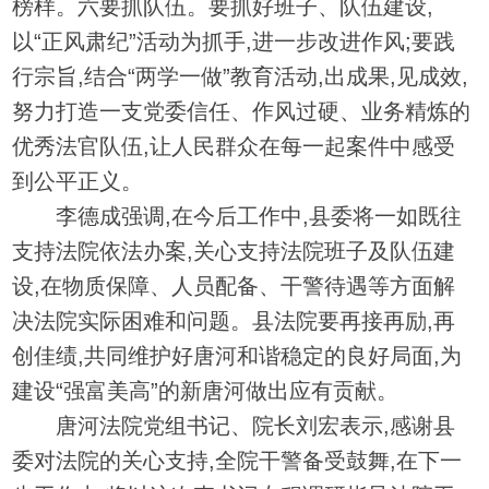
榜样。六要抓队伍。要抓好班子、队伍建设,
以“正风肃纪”活动为抓手,进一步改进作风;要践
行宗旨,结合“两学一做”教育活动,出成果,见成效,
努力打造一支党委信任、作风过硬、业务精炼的
优秀法官队伍,让人民群众在每一起案件中感受
到公平正义。
李德成强调,在今后工作中,县委将一如既往
支持法院依法办案,关心支持法院班子及队伍建
设,在物质保障、人员配备、干警待遇等方面解
决法院实际困难和问题。县法院要再接再励,再
创佳绩,共同维护好唐河和谐稳定的良好局面,为
建设“强富美高”的新唐河做出应有贡献。
唐河法院党组书记、院长刘宏表示,感谢县
委对法院的关心支持,全院干警备受鼓舞,在下一