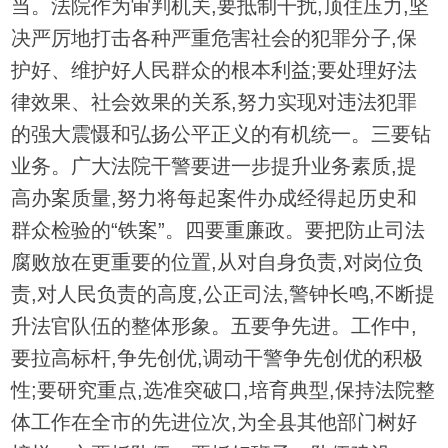
当。法院作为审判机关,要抵制干扰,顶住压力,坚
决严厉地打击各种严重危害社会的犯罪分子,保
护好、维护好人民群众的根本利益;要处理好法
律效果、社会效果的关系,努力实现对违法犯罪
的强大震慑和弘扬公平正义的有机统一。三要钻
业务。广大法院干警要进一步提升业务素质,提
高办案质量,努力将每起案件办成经得起历史和
群众检验的“铁案”。四要重廉政。要把防止司法
腐败放在更重要的位置,从对自身负责,对岗位负
责,对人民负责的高度,公正司法,警钟长鸣,不断提
升法官队伍的整体形象。五要争先进。工作中,
要拉高标杆,争先创优,调动干警争先创优的积极
性;要研究重点,选准突破口,培育典型,保持法院整
体工作在全市的先进位次,为全县其他部门树好