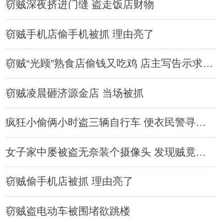
窃贼深夜挤进门缝 盗走饭店财物
窃贼手机店偷手机被抓 理由亮了
窃贼“光顾”熟食店偷钱又吃鸡 店主写告示求“大侠”放过
窃贼凌晨砸济源金店 当场被抓
疯狂小偷俩小时盗三辆自行车 便衣民警寻踪擒贼
女子家中屡被盗无奈装个摄像头 发现贼竟是邻居
窃贼偷手机店被抓 理由亮了
窃贼盗电动车被围堵欲跳楼