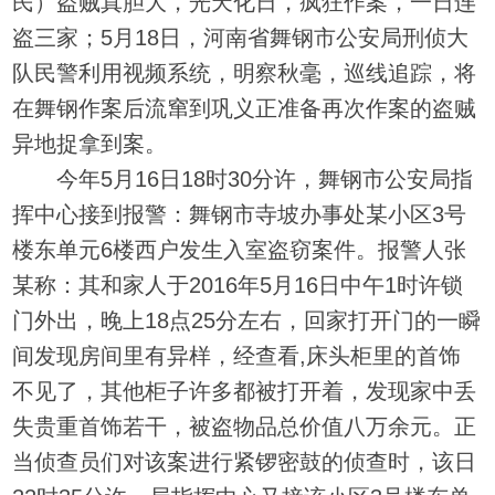
民）盗贼真胆大，光天化日，疯狂作案，一日连
盗三家；5月18日，河南省舞钢市公安局刑侦大
队民警利用视频系统，明察秋毫，巡线追踪，将
在舞钢作案后流窜到巩义正准备再次作案的盗贼
异地捉拿到案。
今年5月16日18时30分许，舞钢市公安局指
挥中心接到报警：舞钢市寺坡办事处某小区3号
楼东单元6楼西户发生入室盗窃案件。报警人张
某称：其和家人于2016年5月16日中午1时许锁
门外出，晚上18点25分左右，回家打开门的一瞬
间发现房间里有异样，经查看,床头柜里的首饰
不见了，其他柜子许多都被打开着，发现家中丢
失贵重首饰若干，被盗物品总价值八万余元。正
当侦查员们对该案进行紧锣密鼓的侦查时，该日