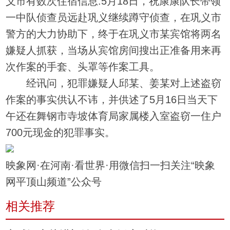
义市有数次住宿信息.5月18日，祝康康队长带领
一中队侦查员远赴巩义继续蹲守侦查，在巩义市
警方的大力协助下，终于在巩义市某宾馆将两名
嫌疑人抓获，当场从宾馆房间搜出正准备用来再
次作案的手套、头罩等作案工具。
经讯问，犯罪嫌疑人邱某、姜某对上述盗窃
作案的事实供认不讳，并供述了5月16日当天下
午还在舞钢市寺坡体育局家属楼入室盗窃一住户
700元现金的犯罪事实。
映象网·在河南·看世界·用微信扫一扫关注“映象
网平顶山频道”公众号
相关推荐