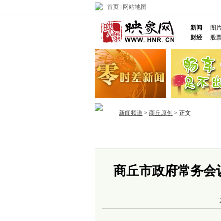
首页
|
网站地图
新闻
图
财经
股
新闻频道
>
商丘原创
> 正文
首页
政务
推荐
省内
国内
商丘市政府常务会