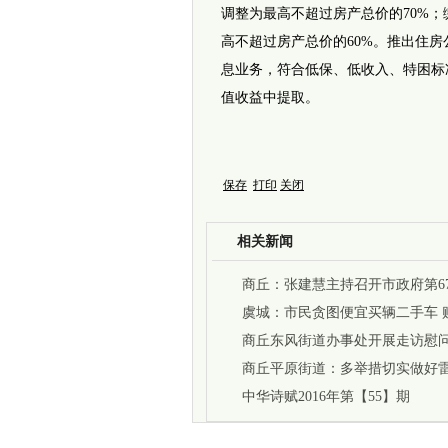
调整为最高不超过房产总价的70%
高不超过房产总价的60%。推出住
息业务，符合低保、低收入、特困标
值收益中提取。
保存
打印
关闭
相关新闻
商丘：张建慧主持召开市政府第6
虞城：市民贪图便宜买辆二手车 
折兵
商丘东风街道办事处开展走访慰
商丘平原街道：多举措切实做好
中华诗赋2016年第【55】期