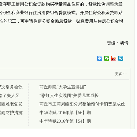
北京谱
；缴存职工使用公积金贷款购买存量商品住房的，贷款比例调整为最
地标赋
房公积金和商业银行住房消费组合贷款模式。开展住房公积金贷款贴
类服务
共享制
准的职工，可申请住房公积金贴息贷款，贴息费用从住房公积金增
势）
【奋进
目标任务
责编：胡倩
更多>>
7次常务会议
商丘师院“大学生宣讲团”
赔了夫人又
“彩虹人生实践团”关爱儿童成长
问困难老党员
商丘市工商局睢阳分局整治预付卡消费见成效
雷雨防护措施
中华诗赋2016年第【56】期
中华诗赋2016年第【54】期