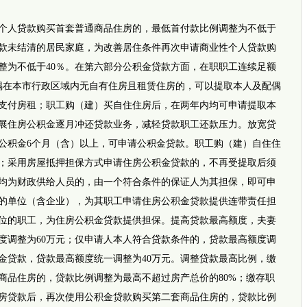
跨越千
郑州3岁
七旬老
人贷款购买首套普通商品住房的，最低首付款比例调整为不低于
贷款未结清的居民家庭，为改善居住条件再次申请商业性个人贷款购
整为不低于40％。在第六部分公积金贷款方面，在职职工连续足额
偶在本市行政区域内无自有住房且租赁住房的，可以提取本人及配偶
支付房租；职工购（建）买自住住房后，在两年内均可申请提取本
展住房公积金逐月冲还贷款业务，减轻贷款职工还款压力。放宽贷
公积金6个月（含）以上，可申请公积金贷款。职工购（建）自住住
；采用房屋抵押担保方式申请住房公积金贷款的，不再受提取后须
均为财政供给人员的，由一个符合条件的保证人为其担保，即可申
的单位（含企业），为其职工申请住房公积金贷款提供连带责任担
新闻推
热度·
位的职工，为住房公积金贷款提供担保。提高贷款最高额度，夫妻
质“土特
度调整为60万元；仅申请人本人符合贷款条件的，贷款最高额度调
哈尔滨
史前先
积金贷款，贷款最高额度统一调整为40万元。调整贷款最高比例，缴
烟花爆
全力保障
商品住房的，贷款比例调整为最高不超过房产总价的80%；缴存职
当运动
房贷款后，再次使用公积金贷款购买第二套商品住房的，贷款比例
【图片