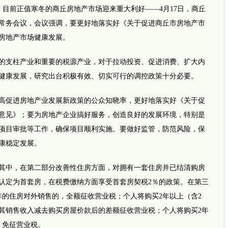
倩）目前正值寒冬的商丘房地产市场迎来重大利好——4月17日，商丘
次常务会议，会议强调，要更好地落实好《关于促进商丘市房地产市
网传四
房地产市场健康发展。
支柱产业和重要的税源产业，对于拉动投资、促进消费、扩大内
健康发展，研究出台积极有效、切实可行的调控政策十分必要。
促进房地产业发展新政策的公众知晓率，更好地落实好《关于促
意见》；要为房地产企业搞好服务，创造良好的发展环境，特别是
项目审批等工作，确保项目顺利实施。要做好监管，防范风险，保
康稳定发展。
推荐视
其中，在第二部分改善性住房方面，对拥有一套住房并已结清购房
i新闻
坚强女孩
认定为首套房，在税费缴纳方面享受首套房契税2％的政策。在第三
完全长
暖！早
年的住房对外销售的，全额征收营业税；个人将购买2年以上（含2
平安
其销售收入减去购买房屋价款后的差额征收营业税；个人将购买2年
事发郑
外地乘
，免征营业税。