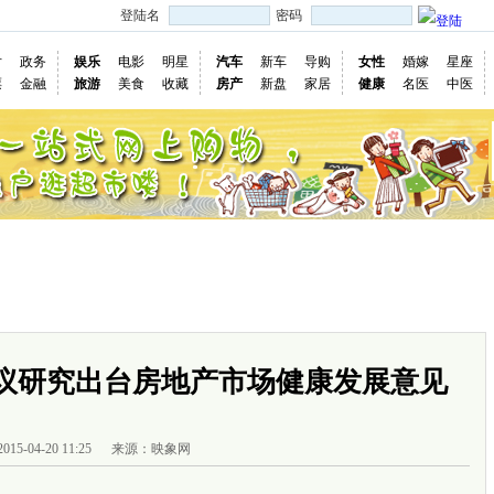
登陆名
密码
片
政务
娱乐
电影
明星
汽车
新车
导购
女性
婚嫁
星座
票
金融
旅游
美食
收藏
房产
新盘
家居
健康
名医
中医
国际
图片
视频
社会
深度
访谈
评论
专题
民意直
慢新闻
议研究出台房地产市场健康发展意见
2015-04-20 11:25
来源：映象网