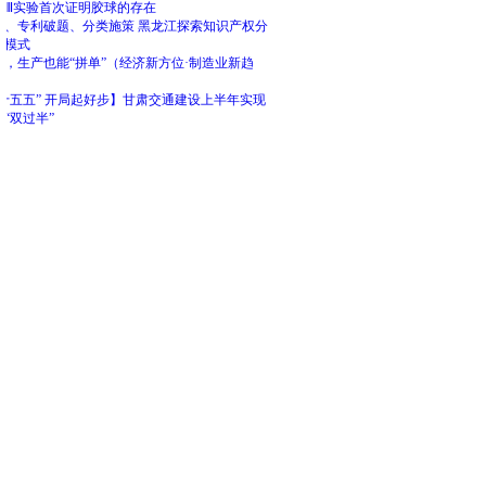
仪Ⅲ实验首次证明胶球的存在
能、专利破题、分类施策 黑龙江探索知识产权分
新模式
造，生产也能“拼单”（经济新方位·制造业新趋
“十五五” 开局起好步】甘肃交通建设上半年实现
“双过半”