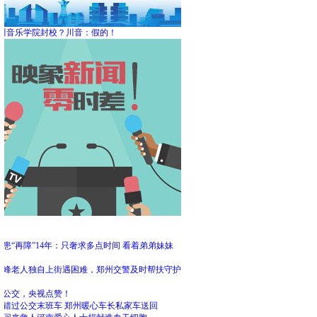
川音乐学院封校？川音：假的！
频
患“再障”14年：只奢求多点时间 看着弟弟妹妹
大
高峰老人独自上街遇困难，郑州交警及时帮扶守护
州公交，央视点赞！
客错过公交末班车 郑州暖心车长私家车送回