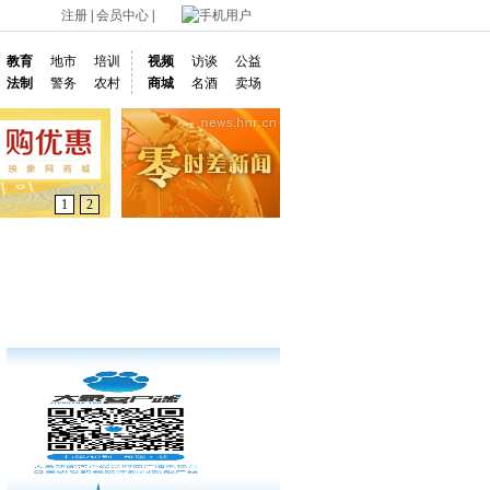
注册
|
会员中心
|
手机用户
教育
地市
培训
视频
访谈
公益
法制
警务
农村
商城
名酒
卖场
1
2
通车