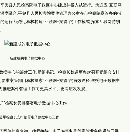
,平舆县人民检察院电子数据中心建成并投入试运行。为适应“互联网
的深度融合,平舆县人民检察院案件管理办公室在市检察院案管办的指
网传四
的运行为契机,积极构建“互联网+案管”的工作模式,探索互联网特别
。
新建成的电子数据中心
据中心的筹建工作,党组书记、检察长魏道军多次召开党组会安排
,要求案管部门积极探索“互联网+案管”的有效途径,依托电子数据中
全力推进案件管理工作向更高水平、更高层次发展。
推荐视
i新闻
坚强女孩
完全长
暖！早
道军检察长安排部署电子数据中心工作
平安
事发郑
外地乘
案件信息查询、律师接待、电子卷宗制作等案管业务的规范开展,