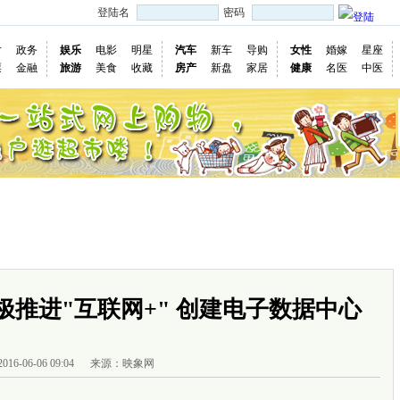
登陆名
密码
片
政务
娱乐
电影
明星
汽车
新车
导购
女性
婚嫁
星座
票
金融
旅游
美食
收藏
房产
新盘
家居
健康
名医
中医
国际
图片
视频
社会
深度
访谈
评论
专题
民意直
慢新闻
推进"互联网+" 创建电子数据中心
2016-06-06 09:04
来源：映象网