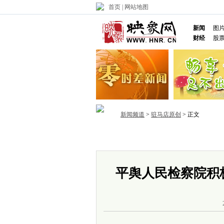
首页
|
网站地图
新闻
图
财经
股
新闻频道
>
驻马店原创
> 正文
首页
政务
推荐
省内
国内
平舆人民检察院积极