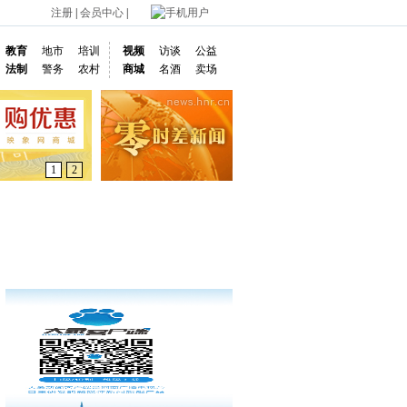
注册
|
会员中心
|
手机用户
教育
地市
培训
视频
访谈
公益
法制
警务
农村
商城
名酒
卖场
1
2
通车