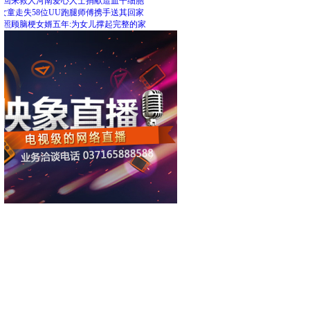
里回来救人河南爱心人士捐献造血干细胞
女童走失58位UU跑腿师傅携手送其回家
人照顾脑梗女婿五年:为女儿撑起完整的家
荐