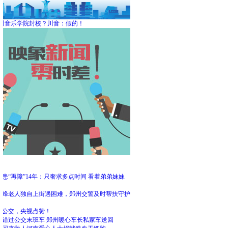
川音乐学院封校？川音：假的！
频
患“再障”14年：只奢求多点时间 看着弟弟妹妹
大
高峰老人独自上街遇困难，郑州交警及时帮扶守护
州公交，央视点赞！
客错过公交末班车 郑州暖心车长私家车送回