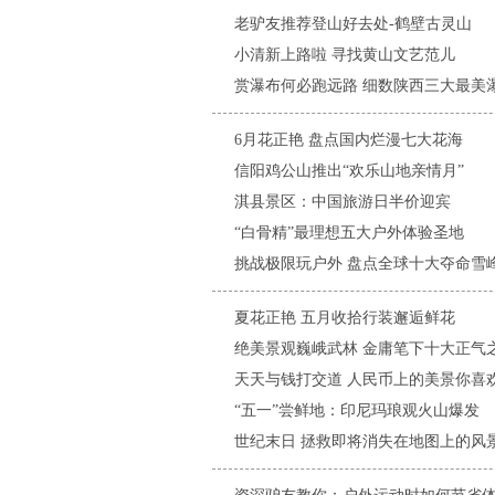
老驴友推荐登山好去处-鹤壁古灵山
小清新上路啦 寻找黄山文艺范儿
赏瀑布何必跑远路 细数陕西三大最美
6月花正艳 盘点国内烂漫七大花海
信阳鸡公山推出“欢乐山地亲情月”
淇县景区：中国旅游日半价迎宾
“白骨精”最理想五大户外体验圣地
挑战极限玩户外 盘点全球十大夺命雪
夏花正艳 五月收拾行装邂逅鲜花
绝美景观巍峨武林 金庸笔下十大正气
天天与钱打交道 人民币上的美景你喜
“五一”尝鲜地：印尼玛琅观火山爆发
世纪末日 拯救即将消失在地图上的风