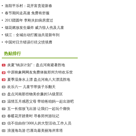
方介入调查
俗开心过年
洛阳平乐村：花开富贵迎新春
春节期间走高速 免费有舒服
2013团圆年 李刚夫妇病房度过
烟花燃放发生爆炸 威力惊人伤及儿童
镇江：全城出动打酱油共迎新年到
中国对日方错误行径义愤填膺
热贴排行
炎夏“纳凉计划”：盘点河南避暑胜地
中原映象网网友免费体验郑州方特欢乐世
界
夏季湿身水上漂 盘点河南八大漂流胜地
欢乐六一 儿童节带孩子乐翻天
盘点河南那些物美价廉的5A级景区
温情五月感恩父母 带咱爸咱妈一起出游吧
五一长假放飞出游 让我们一起玩个痛快
春暖花开踏青时 寻春郑州游玩记
信不信由你!3000人的大型活动,工作人员
只有2个!
浪漫海岛游 巴厘岛最美丽海岸库塔