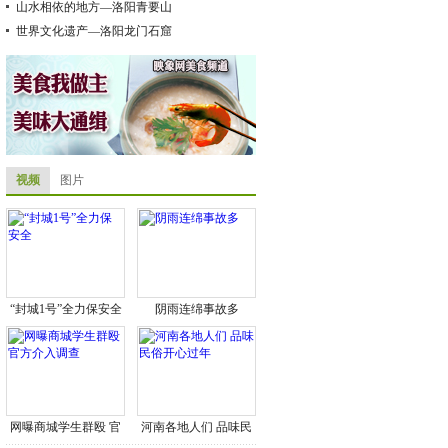
山水相依的地方—洛阳青要山
世界文化遗产—洛阳龙门石窟
视频
图片
“封城1号”全力保安全
阴雨连绵事故多
网曝商城学生群殴 官
河南各地人们 品味民