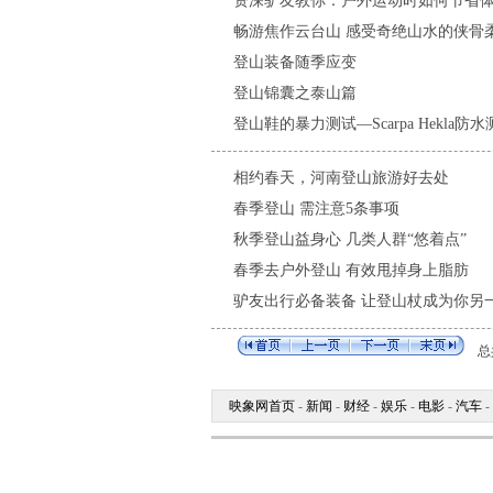
资深驴友教你：户外运动时如何节省
畅游焦作云台山 感受奇绝山水的侠骨
登山装备随季应变
登山锦囊之泰山篇
登山鞋的暴力测试—Scarpa Hekla防
相约春天，河南登山旅游好去处
春季登山 需注意5条事项
秋季登山益身心 几类人群“悠着点”
春季去户外登山 有效甩掉身上脂肪
驴友出行必备装备 让登山杖成为你另
总共
映象网首页
-
新闻
-
财经
-
娱乐
-
电影
-
汽车
-