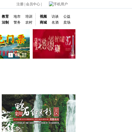
注册
|
会员中心
|
手机用户
教育
地市
培训
视频
访谈
公益
法制
警务
农村
商城
名酒
卖场
1
2
3
驴友秀场
驴友游记
驴友圈子
实用信息