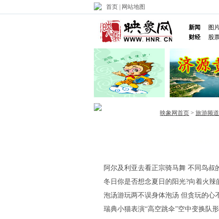
首页
|
网站地图
新闻
图
财经
股
映象网首页
>
旅游频道
当季热点
热点榜单
首页
乐享旅途
周末策划
阿尔及利亚去看正宗骑马舞 不同鸟叔
冬日你是否想念夏日的阳光?向着火辣
泡汤游玩两不误身体泡汤 但贪玩的心不
瑞典小猫表演“高空跳伞”空中变换队