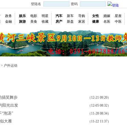
登陆名
密码
片
政务
娱乐
电影
明星
汽车
新车
导购
女性
婚嫁
星座
票
金融
旅游
美食
收藏
房产
新盘
家居
健康
名医
中医
> 户外运动
站内活动
往期活动
户外品牌
装备知识
主题活动
五星活动
装备评测
装备交易
的搞笑舞步
（12-21 09:20）
的阳光出发
（12-05 08:32）
“泡汤”
（11-28 08:34）
形似大雁
（11-22 11:37）