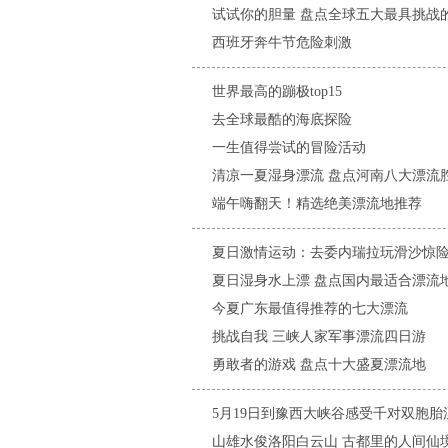
试试你的胆量 盘点全球五大最具挑战
西班牙奔牛节危险刺激
世界最高的蹦极top15
去全球最酷的海底探险
一生值得尝试的冒险活动
清凉一夏湿身漂流 盘点河南八大漂流
端午嗨翻天！精选绝美漂流地推荐
夏日激情运动：去委内瑞拉玩滑沙惊
夏日湿身水上漂 盘点国内最适合漂流
今夏广东最值得推荐的七大漂流
挑战自我 三峡人家军事漂流四日游
勇敢者的游戏 盘点十大盛夏漂流地
5月19日到豫西大峡谷感受千对双胞
山雄水俊洛阳白云山 古都里的人间仙