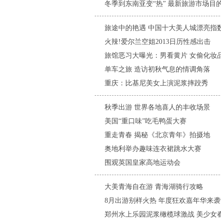
冬季到东南亚变“热” 最新旅游市场目
旅途中的艳遇 中国十大美人城漂亮指
火辣!爱尔兰空姐2013日历性感出击
旅馆恶习大曝光：男看黄片 女偷化妆
单车之旅 造访初秋气息的情调角落
重庆：比基尼美女上演泥浆摔跤秀
秋季出游 世界各地喜人的丰收场景
美国“重口味”吃毛鸭蛋大赛
重走青春 揭秘《北京青年》拍摄地
奥地利举办趣味连衣裙跳水大赛
围观英国皇家高地运动会
大美青海自在游 青海湖骑行攻略
8月出游别样火热 年度狂欢嘉年华来袭
郑州水上乐园泥浆橄榄球激战 美少女春