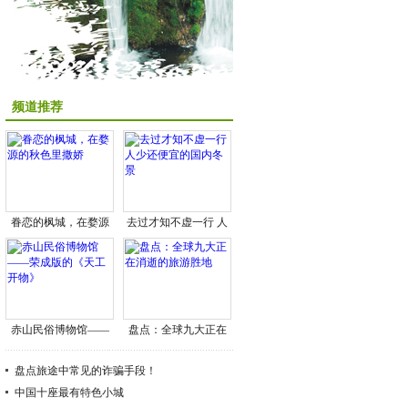
频道推荐
眷恋的枫城，在婺源
去过才知不虚一行 人
的秋色里撒娇
少还便宜的国内冬景
赤山民俗博物馆——
盘点：全球九大正在
荣成版的《天工开
消逝的旅游胜地
物》
盘点旅途中常见的诈骗手段！
中国十座最有特色小城