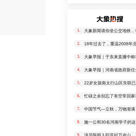
评论
1.
大象新闻请你坐公交地铁，
2.
18年过去了，重温2008
3.
大象早报｜于东来直播中称
4.
大象早报｜河南省政府新任免
5.
22岁女孩南太行山区失联
6.
忙碌之余别忘了有空常回家
7.
中国节气—立秋，万物渐满
8.
施一公和30名河南学子的
9.
演员陈明入职开封万岁山，从