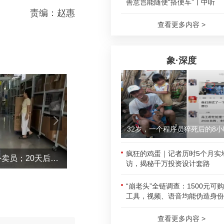
善意岂能随便“搭便车”丨中听
责编：赵惠
查看更多内容 >
象·深度
32岁，一个程序员猝死后的8小
疯狂的鸡蛋｜记者历时5个月实
摆烂儿子陪躺平老爹体验外卖员；20天后少年不再任性，父亲也开始自我反省
“不建议大家买深色蛋糕”上热搜！专家回
访，揭秘千万投资设计套路
“崩老头”全链调查：1500元可
工具，视频、语音均能伪造身份
查看更多内容 >