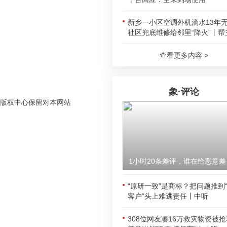
新乡一小区空调外机滴水13年
社区兜底维修给邻里“降火”丨帮
查看更多内容 >
象·评论
版权中心保留对本网站
1小时
“原研一致”是商标？把问题推到
客户”头上难逃责任丨中听
308位网友凑16万救灾物资被