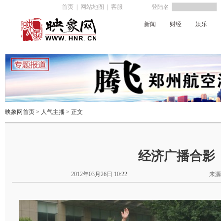
首页
|
网站地图
|
客服
登陆名
新闻
财经
娱乐
新闻广播
经济广播
交通广播
映象网首页
>
人气主播
> 正文
经济广播合影
2012年03月26日 10:22
来源