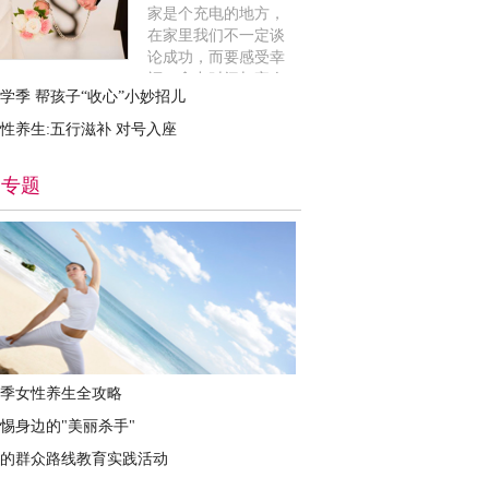
家是个充电的地方，
在家里我们不一定谈
论成功，而要感受幸
福，拿出时间与家人
学季 帮孩子“收心”小妙招儿
一起聊天，一起吃个
团圆饭……
性养生:五行滋补 对号入座
专题
季女性养生全攻略
惕身边的"美丽杀手"
的群众路线教育实践活动