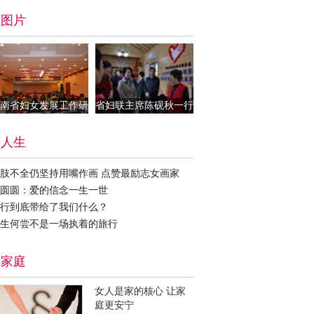
图片
南省妇女发展工作研
省妇联主席陈砚秋一行
班在三门峡市举办
莅濮调研
人生
肢不全仍坚持用嘴作画 点赞最励志女画家
圆圆：爱的信念一生一世
行到底带给了我们什么？
生何尝不是一场执着的旅行
家庭
女人是家的核心 让家
庭更安宁