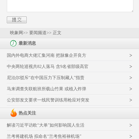
映象网
>> 要闻频道>> 正文
最新消息
>
国内外电商大佬汇集河南 把脉豫企开良方
>
中央两轮巡视共82人落马 含9名省部级高官
>
尼泊尔驳斥“在中国压力下压制藏人”指责
>
马来调查失联航班所载山竹果 或植入炸弹
>
公安部发文要求一线民警训练用枪应对突发
热点关注
>
解读习近平访欧“大单”如何影响国人生活
>
兰考将建机场 拟命名“兰考焦裕禄机场”