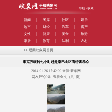
导航
-
收藏
新闻
图库
社区
娱乐
地市
财经
汽车
房产
女性
健康
美食
旅游
家居
教育
法制
农村
>>
返回映象网首页
李克强辗转七小时赶赴秦巴山区看特困群众
2014-01-26 17:42:00 来源:新华网
网友评论
0
条
查看全文
（共1页)