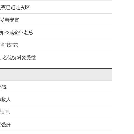
连夜已赶赴灾区
妥善安置
 如今成企业老总
当“钱”花
5万名优抚对象受益
还钱
踪救人
话吧
要强奸