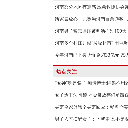
河南部分地区有震感 应急救援协会
请家属放心！九寨沟河南百余游客已
河南男子曾患癌症被判活不过100天
河南多个村庄开设“垃圾超市” 用垃圾
今年河南已下拨抚恤金超33亿元 7
热点关注
"女神"称是骗子 痴情博士;结婚不用
女子遭非法拘禁 外卖哥放弃订单跟
吴京全家外籍？吴京回应：就当个笑
男子入室摸醒女子：下就走 又不是