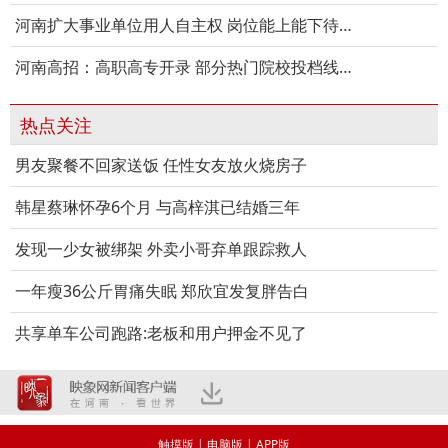
河南扩大事业单位用人自主权 岗位能上能下待遇能高能低
河南高招：高职高专开录 部分热门院校投档线超二本
热点关注
男友聚餐不回家送饭 任性女友放火烧房子
韩星蔡琳怀孕6个月 与高梓淇已结婚三年
发现一少女被绑架 外卖小哥弃单跟踪救人
一年瘦36公斤胃痛失眠 郑欣宜发复胖告白
共享单车公司跑路:老板和用户押金不见了
触摸版
|
电脑版
|
APP版