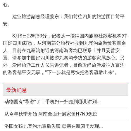
心。
建业旅游副总经理姜东：我们前往四川的旅游团目前平
安。
8月8日22时30分，记者从一接纳国内旅游社散客机构(中
国好四川)获悉，从河南部分旅行社收到九寨沟旅游散客百余
人，目前在九寨沟附近的河南游客均已联系上并且妥善安
置。请参加中国好四川旅游九寨沟专线的游客家属放心。另
外，爱尚旅游工作人员告诉记者，目前爱尚旅游发往九寨沟
的游客都平安无事，"下一步就是尽快把游客疏散出来”。
最新消息
动物园有“导游”了！手机扫一扫走到哪儿讲到哪儿
从今年秋季开始 河南全面开展家禽H7N9免疫
洛阳女孩九寨沟地震后失联 母亲在新闻里发现她身影