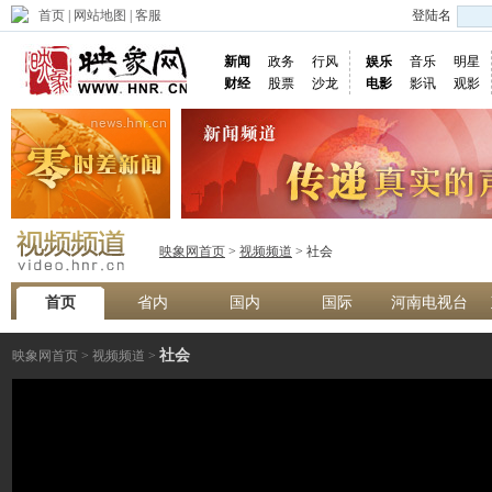
首页
|
网站地图
|
客服
登陆名
新闻
政务
行风
娱乐
音乐
明星
财经
股票
沙龙
电影
影讯
观影
映象网首页
>
视频频道
> 社会
首页
省内
国内
国际
河南电视台
社会
映象网首页
>
视频频道
>