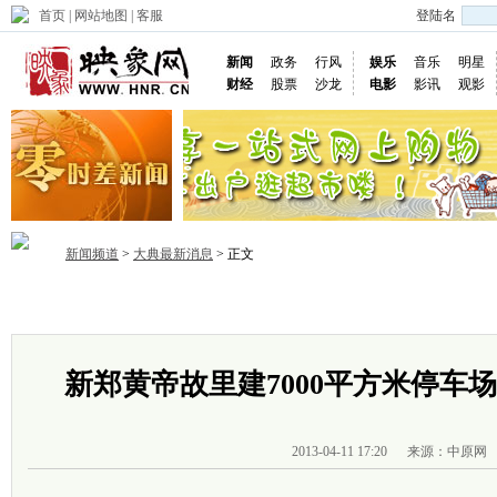
首页
|
网站地图
|
客服
登陆名
新闻
政务
行风
娱乐
音乐
明星
财经
股票
沙龙
电影
影讯
观影
新闻频道
>
大典最新消息
> 正文
首页
政务
推荐
省内
国内
国际
图片
视频
社
新郑黄帝故里建7000平方米停车场
2013-04-11 17:20
来源：中原网