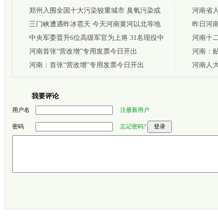
郑州入围全国十大污染较重城市 臭氧污染或
河南省
为首因
三门峡遭遇昨冰雹天 今天河南黄河以北等地
昨日河南
暴雨或持续
中央军委晋升6位高级军官为上将 31名现役中
被逼停
河南十
4名河南籍
河南首张“营改增”专用发票今日开出
宁任副
河南：
河南：首张“营改增”专用发票今日开出
众
河南人
我要评论
用户名
注册新用户
密码
忘记密码?