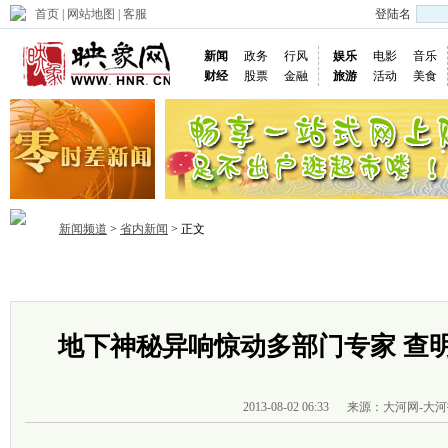
首页
|
网站地图
|
客服
登陆名
新闻
政务
行风
娱乐
电影
音乐
财经
股票
金融
旅游
活动
美食
新闻频道
>
省内新闻
> 正文
首页
政务
推荐
省内
国内
国际
图片
视频
社
地下神秘异响惊动多部门专家 查
2013-08-02 06:33
来源：大河网-大河