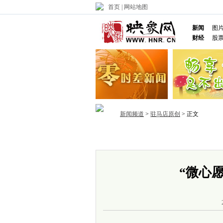
首页
|
网站地图
新闻
图
财经
股
新闻频道
>
驻马店原创
> 正文
首页
政务
推荐
省内
国内
“微心