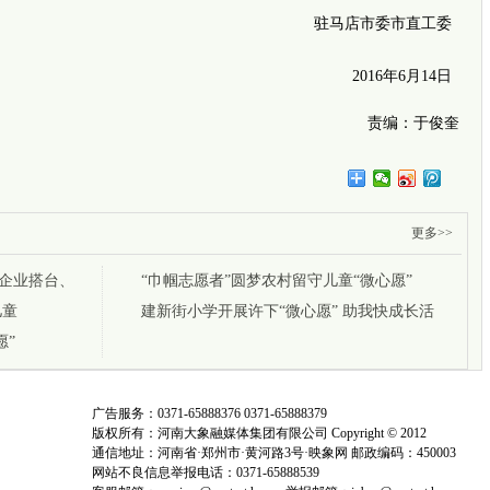
驻马店市委市直工委
2016年6月14日
责编：于俊奎
更多>>
“企业搭台、
“巾帼志愿者”圆梦农村留守儿童“微心愿”
儿童
建新街小学开展许下“微心愿” 助我快成长活
愿”
动
广告服务：0371-65888376 0371-65888379
版权所有：河南大象融媒体集团有限公司 Copyright © 2012
通信地址：河南省·郑州市·黄河路3号·映象网 邮政编码：450003
网站不良信息举报电话：0371-65888539