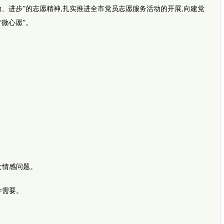
进步”的志愿精神,扎实推进全市党员志愿服务活动的开展,向建党
“微心愿”。
网传四
推荐视
i新闻
情感问题。
坚强女孩
完全长
需要。
暖！早
平安
事发郑
外地乘