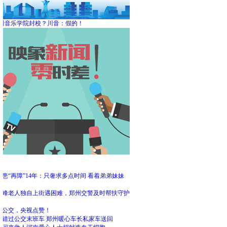
川音乐学院封校？川音：假的！
频
患“再障”14年：只奢求多点时间 看着弟弟妹妹
大
高峰老人独自上街遇困难，郑州交警及时帮扶守护
州公交，央视点赞！
客错过公交末班车 郑州暖心车长私家车送回