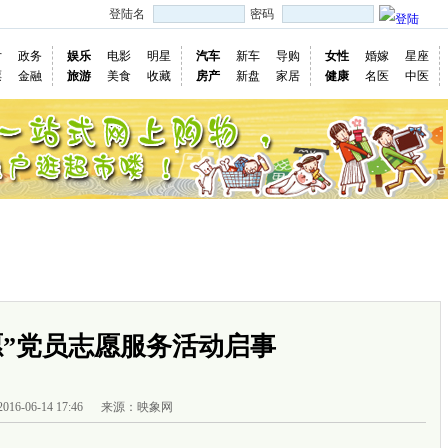
登陆名
密码
片
政务
娱乐
电影
明星
汽车
新车
导购
女性
婚嫁
星座
票
金融
旅游
美食
收藏
房产
新盘
家居
健康
名医
中医
国际
图片
视频
社会
深度
访谈
评论
专题
民意直
慢新闻
愿”党员志愿服务活动启事
2016-06-14 17:46
来源：映象网