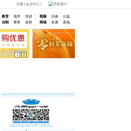
注册
|
会员中心
|
手机用户
教育
地市
培训
视频
访谈
公益
法制
警务
农村
商城
名酒
卖场
1
2
通车