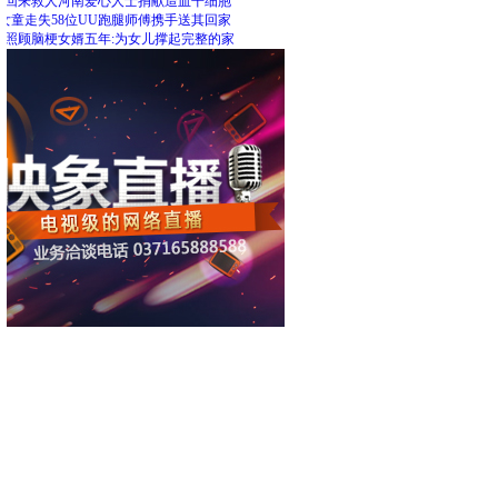
里回来救人河南爱心人士捐献造血干细胞
女童走失58位UU跑腿师傅携手送其回家
人照顾脑梗女婿五年:为女儿撑起完整的家
荐