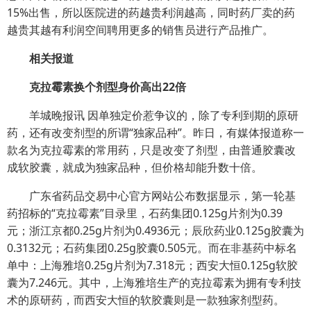
15%出售，所以医院进的药越贵利润越高，同时药厂卖的药
越贵其越有利润空间聘用更多的销售员进行产品推广。
相关报道
克拉霉素换个剂型身价高出22倍
羊城晚报讯 因单独定价惹争议的，除了专利到期的原研
药，还有改变剂型的所谓“独家品种”。昨日，有媒体报道称一
款名为克拉霉素的常用药，只是改变了剂型，由普通胶囊改
成软胶囊，就成为独家品种，但价格却能升数十倍。
广东省药品交易中心官方网站公布数据显示，第一轮基
药招标的“克拉霉素”目录里，石药集团0.125g片剂为0.39
元；浙江京都0.25g片剂为0.4936元；辰欣药业0.125g胶囊为
0.3132元；石药集团0.25g胶囊0.505元。而在非基药中标名
单中：上海雅培0.25g片剂为7.318元；西安大恒0.125g软胶
囊为7.246元。其中，上海雅培生产的克拉霉素为拥有专利技
术的原研药，而西安大恒的软胶囊则是一款独家剂型药。