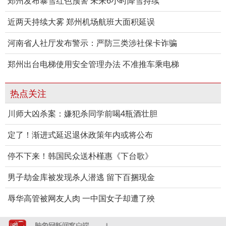
郑州发布暴雪红色预警 未来6小时降雪持续
近两天持续大雾 郑州机场航班大面积延误
河南省人社厅发布警示：严防三类涉社保卡诈骗
郑州出台电梯使用安全管理办法 不准推车乘电梯
热点关注
川师大凶杀案：嫌犯杀同学前喝4瓶酒壮胆
定了！渐进式延迟退休政策年内或将公布
停不下来！韩国民众送朴槿惠《下台歌》
男子劫金库被发现杀人潜逃 留下百捆现金
辱华高管被网友人肉 一中国女子却遭了殃