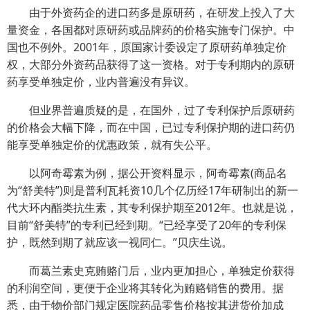
由于外资药企的进口药多是原研药，在研发上投入了大
量资金，各国都对原研药或品牌药的价格实施专门保护。中
国也不例外。2001年，原国家计委设定了原研药单独定价
权，大部分外资药品获得了这一资格。对于专利期内的原研
药享受单独定价，业内普遍没有异议。
但业界普遍质疑的是，在国外，过了专利保护后原研药
的价格会大幅下降，而在中国，已过专利保护期的进口药仍
能享受单独定价的优惠政策，就有失公平。
以阿奇霉素为例，据公开资料显示，阿奇霉素(商品名
为“舒美特”)则是普利瓦耗资10几个亿历经17年研制出的新一
代大环内酯类抗生素，其专利保护期至2012年。也就是说，
目前“舒美特”的专利已经到期。“已经享受了20年的专利保
护，既然到期了就应该一视同仁。”贝庆生说。
而葛兰素史克贿赂门后，业内更加担心，单独定价获得
的利润空间，更便于企业将其转化为贿赂销售的费用。据
悉，由于物价部门规定医院药品零售价格按其进货价加成