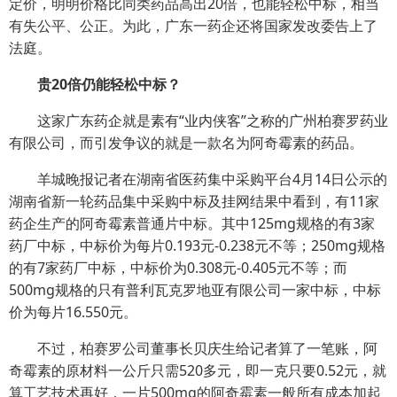
定价，明明价格比同类药品高出20倍，也能轻松中标，相当
有失公平、公正。为此，广东一药企还将国家发改委告上了
法庭。
贵20倍仍能轻松中标？
这家广东药企就是素有“业内侠客”之称的广州柏赛罗药业
有限公司，而引发争议的就是一款名为阿奇霉素的药品。
羊城晚报记者在湖南省医药集中采购平台4月14日公示的
湖南省新一轮药品集中采购中标及挂网结果中看到，有11家
药企生产的阿奇霉素普通片中标。其中125mg规格的有3家
药厂中标，中标价为每片0.193元-0.238元不等；250mg规格
的有7家药厂中标，中标价为0.308元-0.405元不等；而
500mg规格的只有普利瓦克罗地亚有限公司一家中标，中标
价为每片16.550元。
不过，柏赛罗公司董事长贝庆生给记者算了一笔账，阿
奇霉素的原材料一公斤只需520多元，即一克只要0.52元，就
算工艺技术再好，一片500mg的阿奇霉素一般所有成本加起