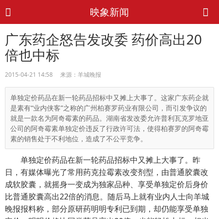
映象新闻
广东药企怒告发改委 药价高出20
倍也中标
2015-04-21 14:58 来源：羊城晚报
单独定价药品在新一轮药品招标中又摊上大事了。这家广东药企就
是素有“业内侠客”之称的广州柏赛罗药业有限公司，而引发争议的
就是一款名为阿奇霉素的药品。湖南省发改委允许普利瓦克罗地亚
公司的阿奇霉素单独定价违反了行政许可法，使得柏赛罗的阿奇霉
素的销售处于不利地位，造成了不公平竞争。
单独定价药品在新一轮药品招标中又摊上大事了。昨
日，有媒体曝光了常用药克拉霉素改变剂型，由普通胶囊改
成软胶囊，就摇身一变成为独家品种、享受单独定价后身价
比普通胶囊高出22倍的消息。随后马上就有业内人士向羊城
晚报报料称，部分原研药明明专利已到期，却仍能享受单独