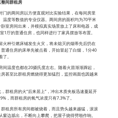
延整间群租房
门的两间房以方便直观对比实验结果，在每间房里
、温度等数值的专业仪器。两间房的面积均为70平米
个卧室房间出来，并模拟真实场景放上了床和电器，成
2室1厅的普通住房，也同样进行了家具摆放等布置。
火种引燃床铺发生火灾，将未熄灭的烟蒂先后扔在
普通住房的床单先被点着，开始冒起了白烟，1分40
着了。
间温度也都在20摄氏度左右。随着火苗渐渐蹿起，
住房甚至比群租房燃烧得更加猛烈，监控画面也因越来
群租房的火“后来居上”，冲出木质夹板迅速蔓延开
9%，而群租房的氧气浓度只有7.3%了。
群租房所有房间都被烧着，而且势头越来越猛，滚滚
从窗边舐出，不断向上攀爬，把屋子烧得劈啪作响。