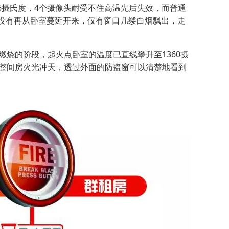
.6摄氏度，4个摄像头耐受不住高温先后失效，而普通
没有再从卧室蔓延开来，仅有窗口几缕白烟飘出，走
烧的阶段，起火点卧室的温度已直线攀升至1360摄
！整间房火光冲天，透过外面的防盗窗可以清楚地看到