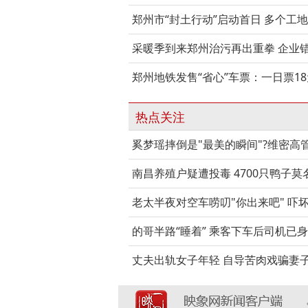
郑州市“封土行动”启动首日 多个工
采暖季到来郑州治污再出重拳 企业
郑州地铁发售“省心”车票：一日票18
热点关注
奚梦瑶摔倒是"最美的瞬间"?维密高
南昌养殖户疑遭投毒 4700只鸭子莫
老太半夜对空车唠叨"你出来吧" 吓
的哥半路“睡着” 乘客下车后司机已
丈夫出轨女子年轻 自导苦肉戏骗妻