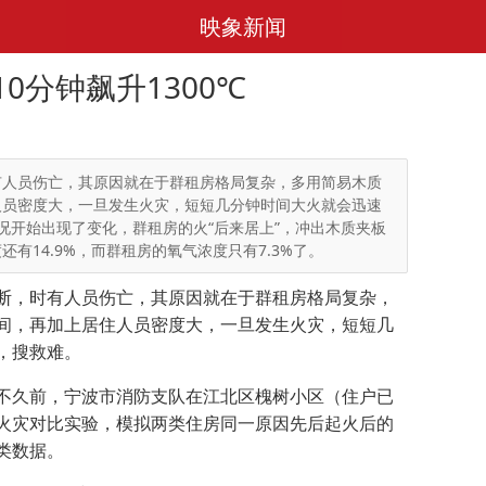
映象新闻
0分钟飙升1300℃
有人员伤亡，其原因就在于群租房格局复杂，多用简易木质
人员密度大，一旦发生火灾，短短几分钟时间大火就会迅速
况开始出现了变化，群租房的火“后来居上”，冲出木质夹板
有14.9%，而群租房的氧气浓度只有7.3%了。
，时有人员伤亡，其原因就在于群租房格局复杂，
间，再加上居住人员密度大，一旦发生火灾，短短几
，搜救难。
久前，宁波市消防支队在江北区槐树小区（住户已
火灾对比实验，模拟两类住房同一原因先后起火后的
类数据。