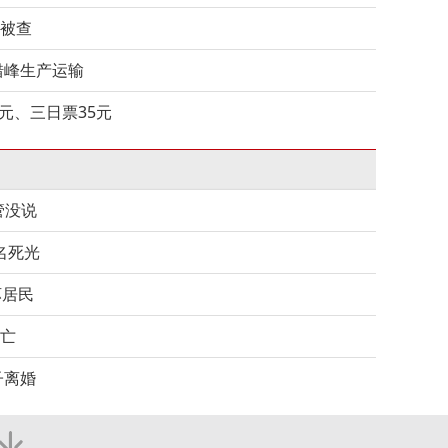
地被查
错峰生产运输
元、三日票35元
管没说
名死光
坏居民
身亡
子离婚