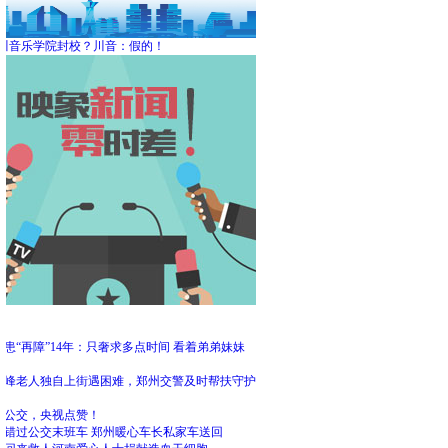
川音乐学院封校？川音：假的！
频
患“再障”14年：只奢求多点时间 看着弟弟妹妹
大
高峰老人独自上街遇困难，郑州交警及时帮扶守护
州公交，央视点赞！
客错过公交末班车 郑州暖心车长私家车送回