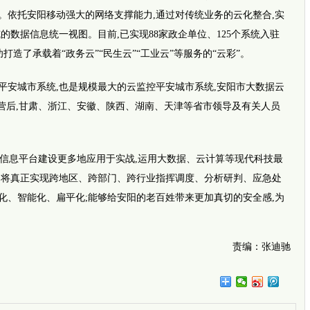
跨越千
郑州3岁
。依托安阳移动强大的网络支撑能力,通过对传统业务的云化整合,实
七旬老
的数据信息统一视图。目前,已实现88家政企单位、125个系统入驻
打造了承载着“政务云”“民生云”“工业云”等服务的“云彩”。
城市系统,也是规模最大的云监控平安城市系统,安阳市大数据云
线试运营后,甘肃、浙江、安徽、陕西、湖南、天津等省市领导及有关人员
信息平台建设更多地应用于实战,运用大数据、云计算等现代科技最
是将真正实现跨地区、跨部门、跨行业指挥调度、分析研判、应急处
化、智能化、扁平化;能够给安阳的老百姓带来更加真切的安全感,为
新闻推
酷暑中的
务网”
城市“面
责编：张迪驰
当一纸
中企在
尔吉斯
【读书
从“失联