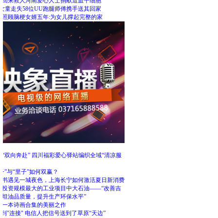
里回来救人河南爱心人士捐献造血干细胞
女童走失58位UU跑腿师傅携手送其回家
人照顾脑梗女婿五年:为女儿撑起完整的家
荐
“双向奔赴” 四川福彩爱心驿站编织全域“清凉服
子”与“里子”如何双赢？
婚书遇见一城夜色，上海长宁如何激活夏日新消费
吉投资规模最大的工业项目中大石油——“改善吉
斯坦油品质量，提升生产环保水平”
】一本诗画合集的美丽之作
"到"连接" 电信人把信号送到了草原“天边”