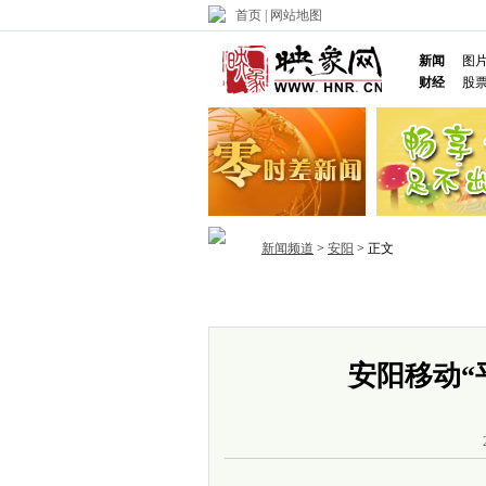
首页
|
网站地图
新闻
图
财经
股
新闻频道
>
安阳
> 正文
首页
政务
推荐
省内
国内
安阳移动“