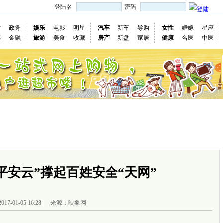
登陆名
密码
片
政务
娱乐
电影
明星
汽车
新车
导购
女性
婚嫁
星座
票
金融
旅游
美食
收藏
房产
新盘
家居
健康
名医
中医
国际
图片
视频
社会
深度
访谈
评论
专题
民意直
慢新闻
平安云”撑起百姓安全“天网”
2017-01-05 16:28
来源：映象网