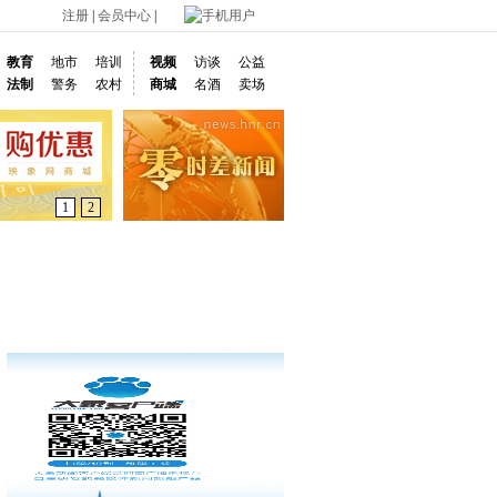
注册
|
会员中心
|
手机用户
教育
地市
培训
视频
访谈
公益
法制
警务
农村
商城
名酒
卖场
1
2
通车