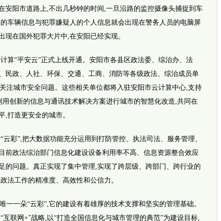
阳市道路上,不出几秒钟的时间,一旦沿路的监控摄像头捕捉到车
尽的车辆信息与犯罪嫌疑人的个人信息就会出现在警务人员的电脑屏
网传四
出现在国外犯罪大片中,在安阳已经实现。
据云计算“平安云”正式上线开通。安阳市各县区政法委、综治办、法
、民政、人社、环保、交通、工商、消防等各级政法、综治成员单
同关注城市安全问题。这些相关单位都将入驻安阳市云计算中心,支持
利用创新的信息与通讯技术解决方案进行城市的智慧化改造,共同在
平,打造更安全的城市。
云彩”,把大数据功能充分运用到打防管控、执法司法、服务管理、
目前政法综治部门信息化建设设备利用率不高、信息资源整合效应
推荐视
i新闻
足的问题。真正实现了集中管理,实现了跨层级、跨部门、跨行业的
坚强女孩
完全长
和政法工作的精准度、高效性和公信力。
暖！早
平安
唯一一朵“云彩”,它的建设有着雄厚的技术支撑和坚实的管理基础。
事发郑
外地乘
“互联网+”战略,以“打造全国信息化与城市管理的典范”为建设目标,