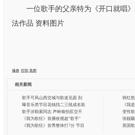
一位歌手的父亲特为《开口就唱》
法作品 资料图片
保存
打印
关闭
相关新闻
歌手可风山西交城与歌迷见面 刮
韩红怒
音乐旋风
是歌手
曝音乐类节目花钱找二三线成名歌
《我是
手充选手
亮求稳
歌手涉勒索同志 声称偷拍肛交不
变性歌
雅视频
会与老
《我为歌狂》首播收视超“歌手”
张靓颖
制片澄清争议
内地歌
《我为歌狂》首秀整体打7分 节目
英国歌
组回应抄袭质疑
遭友人