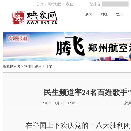
首页
|
网站地图
|
客服
登陆名
新闻
财经
娱乐
河南电台
映象网首页
>
河南电视台
> 正文
民生频道率24名百姓歌手
2013年01月06日 12:04
来源
在举国上下欢庆党的十八大胜利闭