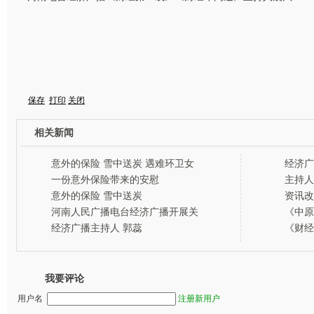
保存
打印
关闭
相关新闻
意外的保险 雪中送炭 遇难环卫女
经济广
工首获10万元赔付
一份意外保险带来的安慰
主持人
意外的保险 雪中送炭
资讯改
——河
河南人民广播电台经济广播开展关
《中原
爱环卫工活动
奖
经济广播主持人 郭蕊
《财经
我要评论
用户名
注册新用户