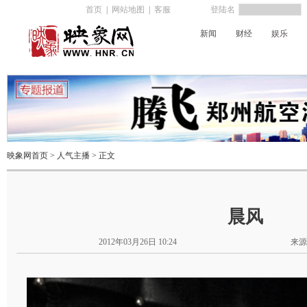
首页
|
网站地图
|
客服
登陆名
新闻
财经
娱乐
新闻广播
经济广播
交通广播
映象网首页
>
人气主播
> 正文
晨风
2012年03月26日 10:24
来源