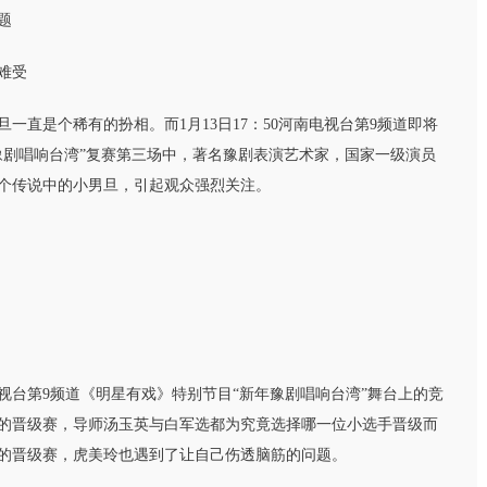
题
难受
直是个稀有的扮相。而1月13日17：50河南电视台第9频道即将
豫剧唱响台湾”复赛第三场中，著名豫剧表演艺术家，国家一级演员
个传说中的小男旦，引起观众强烈关注。
第9频道《明星有戏》特别节目“新年豫剧唱响台湾”舞台上的竞
的晋级赛，导师汤玉英与白军选都为究竟选择哪一位小选手晋级而
的晋级赛，虎美玲也遇到了让自己伤透脑筋的问题。