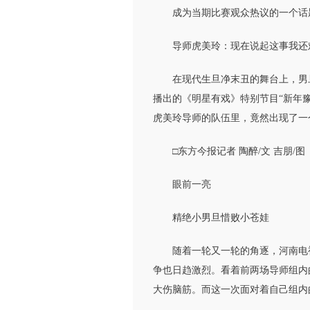
成为当期比赛观众热议的一个话
导师虎美玲：现在说起这事我还
在现代生旦净末丑的舞台上，男旦一
播出的《明星有戏》特别节目“新年
虎美玲导师的队伍里，竟然出现了一
□东方今报记者 陶醉/文 吉朋/图
眼前一亮
精绝小男旦惜败小苍娃
随着一轮又一轮的角逐，河南电视台
争也日趋激烈。看着前两场导师组内
大伤脑筋。而这一次面对着自己组内