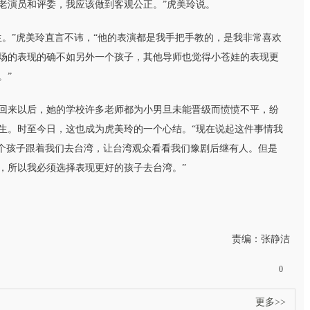
老演员和评委，我应该做到客观公正。”虎美玲说。
”虎美玲直言不讳，“他的表演都是我手把手教的，是我非常喜欢
场的表现的确不如另外一个孩子，其他导师也觉得小苍娃的表现更
。”
来以后，她的学校许多老师都为小男旦未能晋级而愤愤不平，纷
生。时至今日，这也成为虎美玲的一个心结。“现在说起这件事情我
这个孩子跟着我们去台湾，让台湾观众看看我们豫剧后继有人。但是
，所以我必须选择表现更好的孩子去台湾。”
责编：张静洁
0
更多>>