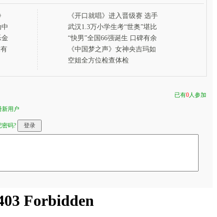
》
《开口就唱》进入晋级赛 选手
实力接近令评委左右为难
动中
武汉1.3万小学生考“世奥”堪比
高考
乐金
“快男”全国66强诞生 口碑有余
话题不足成隐忧
没有
《中国梦之声》女神央吉玛如
何面对“血雨腥风”
》
空姐全方位检查体检
已有
0
人参加
册新用户
记密码?