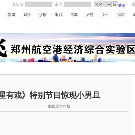
登陆名
密码
注
新闻
财经
娱乐
电影
汽车
旅游
女性
健康
河南电台
河南电视台
明星有戏》特别节目惊现小男旦
来源:东方今报