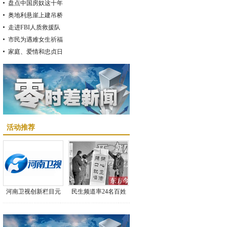
盘点中国房奴这十年
奥地利悬崖上建吊桥
走进FBI人质救援队
市民为遇难女生祈福
家庭、爱情和忠贞日
活动推荐
河南卫视创新栏目元
民生频道率24名百姓
旦登场
歌手“唱享幸福”