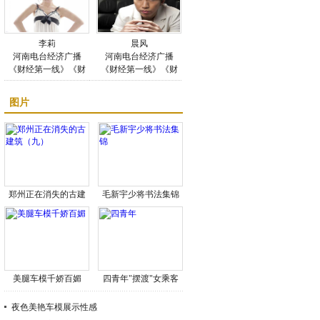
李莉
晨风
河南电台经济广播
河南电台经济广播
《财经第一线》《财
《财经第一线》《财
经午间道》主持人李
经午间道》主持人晨
莉
风
图片
郑州正在消失的古建
毛新宇少将书法集锦
筑（九）
美腿车模千娇百媚
四青年"摆渡"女乘客
夜色美艳车模展示性感