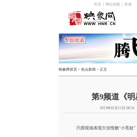
首页
|
网站地图
|
客服
映象网首页
>
热点新闻
> 正文
第9频道《
2013年01月11日 08:31
只因现场表现欠佳惜败“小苍娃”