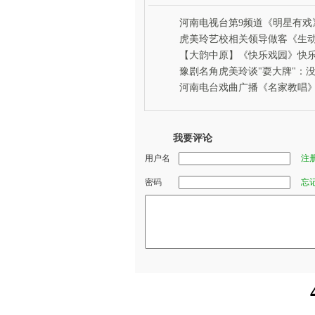
河南电视台第9频道《明星有戏
特别节目惊现小男旦
虎美玲艺校相关领导做客《生
原》
【大韵中原】《快乐戏园》快
星选拔活动走进虎美玲艺校
豫剧名角虎美玲谈"耍大牌"：
观众你啥都不是
河南电台戏曲广播《名家教唱
我要评论
用户名
注
密码
忘