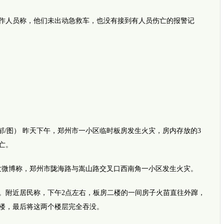
人员称，他们未出动急救车，也没有接到有人员伤亡的报警记
郁/图） 昨天下午，郑州市一小区临时板房发生火灾，房内存放的3
亡。
微博称，郑州市陇海路与嵩山路交叉口西南角一小区发生火灾。
附近居民称，下午2点左右，板房二楼的一间房子火苗直往外蹿，
楼，最后将这两个楼层完全吞没。