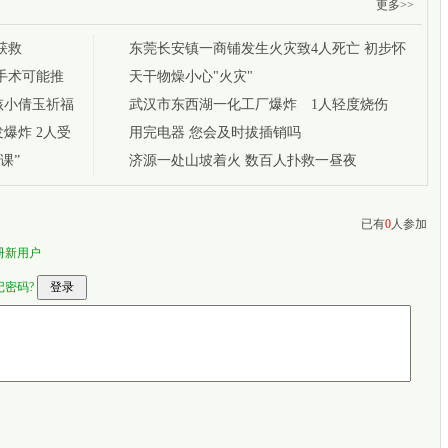
更多>>
获救
东莞长安镇一商铺发生火灾致4人死亡 初步怀
手术可能推
疑为纵火
天干物燥小心"火灾"
孩小倩玉祈福
武汉市东西湖一化工厂爆炸 1人轻度烧伤
爆炸 2人受
用完电器 您会及时拔插销吗
课”
济源一处山坡着火 数百人扑救一昼夜
已有
0
人参加
册新用户
记密码?