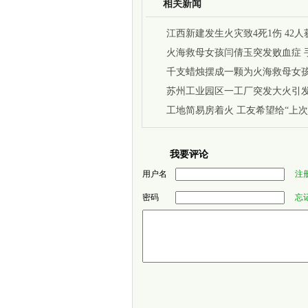
相关新闻
江西新建发生火灾致4死1伤 42人
火海救母女孩闫倩玉突发败血症 
迟
千支蜡烛摆成一颗为火海救母女
的“心”
苏州工业园区一工厂突发大火引发
伤
工地简易房着火 工友希望给“上次
我要评论
用户名
注
密码
忘