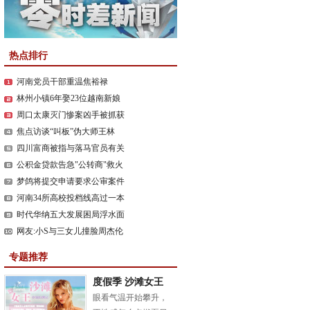
热点排行
河南党员干部重温焦裕禄
林州小镇6年娶23位越南新娘
周口太康灭门惨案凶手被抓获
焦点访谈“叫板”伪大师王林
四川富商被指与落马官员有关
公积金贷款告急"公转商"救火
梦鸽将提交申请要求公审案件
河南34所高校投档线高过一本
时代华纳五大发展困局浮水面
网友:小S与三女儿撞脸周杰伦
专题推荐
度假季 沙滩女王
泳装扮美记
眼看气温开始攀升，