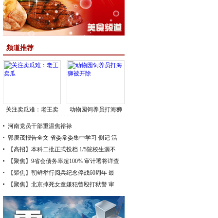
频道推荐
关注卖瓜难：老王卖
动物园饲养员打海狮
瓜
被开除
河南党员干部重温焦裕禄
郭庚茂报告全文
省委常委集中学习
侧记
活
动扎实起步
【高招】本科二批正式投档
评
1/5院校生源不
足
【聚焦】9省会债务率超100%
30日征志愿
审计署将详查
地方政府性债务
【聚焦】朝鲜举行阅兵纪念停战60周年
最
强地面武器亮相
【聚焦】北京摔死女童嫌犯曾殴打狱警
审
讯时称喝"断片"