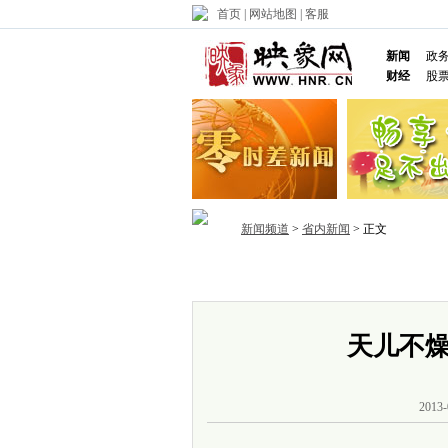
首页
|
网站地图
|
客服
新闻
政
财经
股
新闻频道
>
省内新闻
> 正文
首页
政务
推荐
省内
国内
天儿不燥
2013-