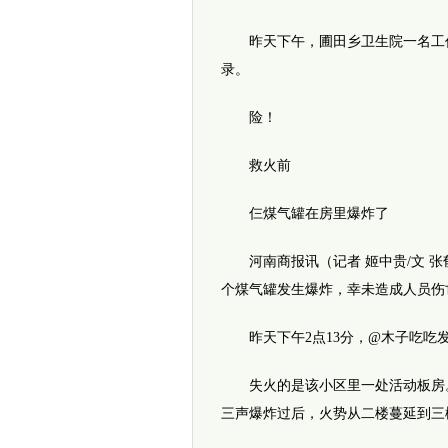
昨天下午，圃田乡卫生院一名工作
录。
险！
救火前
仨煤气罐在房里爆炸了
河南商报讯（记者 姬中贵/文 张
个煤气罐发生爆炸，幸未造成人员伤
昨天下午2点13分，@木子吃吃发
失火的是该小区里一处活动板房。
三声爆炸过后，火势从二楼蔓延到三