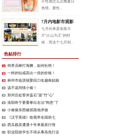
不性感怎么点燃夏日
热情。要性...
7月内地影市观影
指南
七月向来是各路大
片“占山为王”的时
候，而这个七月则...
热贴排行
饲养员棒打海狮，如何杜绝！
一样的钻戒高出一倍的价格！
林州市临淇镇娶回23名越南姑娘
该不该同情小偷！
郑州百处窨井盖石"面"竹"心"
洛阳终于要重拳出击治"狗患"了
小偷偷东西被抓跪地求饶
《汉字英雄》收视率全国前七
西瓜贱卖遭遇十年来最差行情
职业院校学生不得从事高危行业