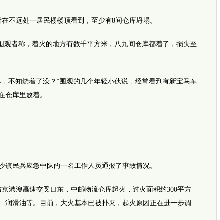
在不远处一居民楼楼顶看到，至少有8间仓库坍塌。
围观者称，着火的地方有数千平方米，八九间仓库都着了，损失至
，不知烧着了没？”围观的几个年轻小伙说，经常看到有新宝马车
在仓库里放着。
沙镇民兵应急中队的一名工作人员通报了事故情况。
港澳高速交叉口东，中邮物流仓库起火，过火面积约300平方
、润滑油等。目前，大火基本已被扑灭，起火原因正在进一步调