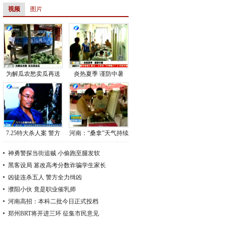
视频
图片
为解瓜农愁卖瓜再送
炎热夏季 谨防中暑
瓜
7.25特大杀人案 警方
河南：“桑拿”天气持续
50小时抓获嫌疑人
关怀“清凉”人心
神勇警探当街追贼 小偷跑至腿发软
黑客设局 篡改高考分数诈骗学生家长
凶徒连杀五人 警方全力缉凶
濮阳小伙 竟是职业催乳师
河南高招：本科二批今日正式投档
郑州BRT将开进三环 征集市民意见