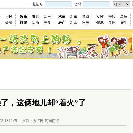
登陆名
密码
务
行风
娱乐
电影
音乐
汽车
新车
导购
女性
美容
星座
票
金融
旅游
活动
美食
房产
新盘
家居
健康
寻医
养生
国际
图片
视频
社会
深度
访谈
评论
专题
民意直
了，这俩地儿却“着火”了
03-12 10:05
来源：大河网-河南商报