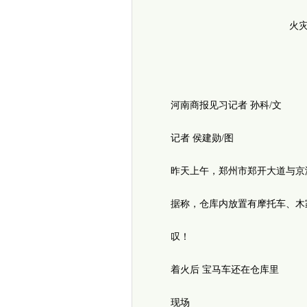
火灾现
消
河南商报见习记者 孙科/文
记者 侯建勋/图
昨天上午，郑州市郑开大道与京港
据称，仓库内放置有摩托车、木家
叹！
着火后 宝马车还在仓库里
现场