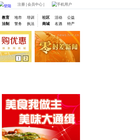
注册
|
会员中心
|
手机用户
教育
地市
培训
社区
活动
公益
法制
警务
执法
商城
名酒
特产
1
2
通车