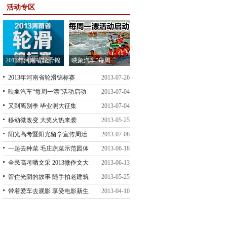
活动专区
2013年河南省轮滑锦
映象汽车“每周一
标赛
漂”活动启动
2013年河南省轮滑锦标赛
2013-07-26
映象汽车“每周一漂”活动启动
2013-07-04
又到离别季 毕业照大征集
2013-07-04
移动微改变 大奖火热来袭
2013-05-25
阳光高考暨阳光留学宣传周活
2013-07-08
动
一起去种菜 毛庄蔬菜示范园体
2013-06-18
验
全民高考晒文采 2013微作文大
2013-06-13
赛
留住光阴的故事 随手拍老建筑
2013-05-25
带着爱车去观影 享受电影新生
2013-04-10
活