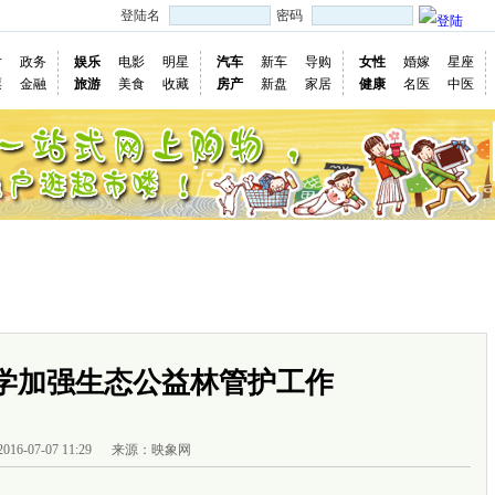
登陆名
密码
片
政务
娱乐
电影
明星
汽车
新车
导购
女性
婚嫁
星座
票
金融
旅游
美食
收藏
房产
新盘
家居
健康
名医
中医
国际
图片
视频
社会
深度
访谈
评论
专题
民意直
慢新闻
学加强生态公益林管护工作
2016-07-07 11:29
来源：映象网