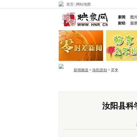
首页
|
网站地图
新闻
图
财经
股
新闻频道
>
洛阳原创
> 正文
首页
政务
推荐
省内
国内
汝阳县科