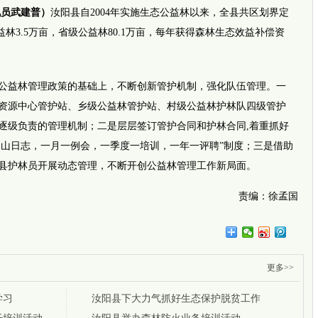
讯员武建普）
汝阳县自2004年实施生态公益林以来，全县共区划界定
益林3.5万亩，省级公益林80.1万亩，每年获得森林生态效益补偿资
网传四
益林管理政策的基础上，不断创新管护机制，强化队伍管理。一
资源中心管护站、乡级公益林管护站、村级公益林护林队四级管护
逐级负责的管理机制；二是层层签订管护合同和护林合同,着重抓好
巡山日志，一月一例会，一季度一培训，一年一评聘”制度；三是借助
县护林员开展动态管理，不断开创公益林管理工作新局面。
责编：徐孟国
推荐视
i新闻
坚强女孩
完全长
更多>>
暖！早
平安
事发郑
学习
汝阳县下大力气抓好生态保护脱贫工作
外地乘