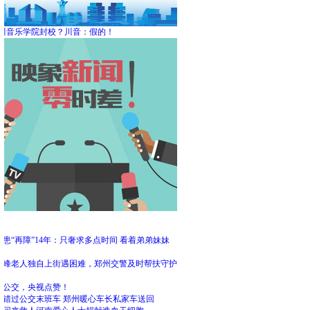
川音乐学院封校？川音：假的！
频
患“再障”14年：只奢求多点时间 看着弟弟妹妹
大
高峰老人独自上街遇困难，郑州交警及时帮扶守护
州公交，央视点赞！
客错过公交末班车 郑州暖心车长私家车送回