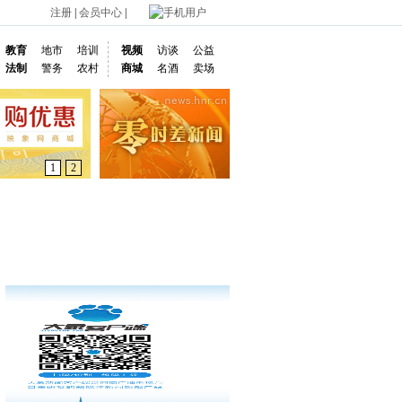
注册
|
会员中心
|
手机用户
教育
地市
培训
视频
访谈
公益
法制
警务
农村
商城
名酒
卖场
1
2
通车