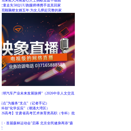
里回来救人河南爱心人士捐献造血干细胞
女童走失58位UU跑腿师傅携手送其回家
人照顾脑梗女婿五年:为女儿撑起完整的家
荐
全球汽车产业未来发展脉搏”（2026中非人文交流
断点”为服务“支点”（记者手记）
的科创“化学反应”（潮涌大湾区）
2026高考】甘肃省高考艺术体育类高职（专科）批
束
森・首届森林运动会”启幕 北京全民健身再添“森
景