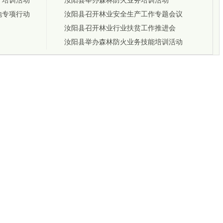
干培训活动
汝阳县举办森林防火业务培训活动
跨越千
郑州3岁
地专项行动
汝阳县召开林业安全生产工作专题会议
七旬老
汝阳县召开林业行业扶贫工作推进会
汝阳县举办森林防火业务技能培训活动
新闻推
“触摸到
年）
变创新“
大湾区
【关注
录取结
“疯狂南
系”新场