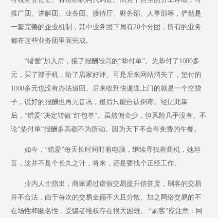
推广团、讲解团、业务团、接待厅、财务部、人事部等，俨然是
一套完善的企业机制，其中业务团下属有20个分团，所有的业务
都在这些业务团里面完成。
“错爱”加入后，接了报酬较高的“垫付单”。先垫付了1000多
元，买了部手机，给了店家好评。可是后来网站消失了，垫付的
1000多元也没有办法追回。后来收到快递送上门的就是一个空袋
子，说好的报酬也再无音讯，最后只能自认倒霉。经历此事
后，“错爱”决定转做“红包单”。虽然佣金少，但风险几乎没有。不
论“垫付单”报酬多高都不为所动。因为天下不会有免费的午餐。
如今，“错爱”每天长时间盯着电脑，继续寻找着商机，她坦
言，这并不是个长久之计，将来，还是要找个正经工作。
业内人士指出，商家通过虚假交易提升信誉度，刷客的交易
并不合法，由于每次的交易金额不大且分散、加之网络交易的不
在场性和匿名性，受骗者维权存在很大困难。 “刷客”应注意：网