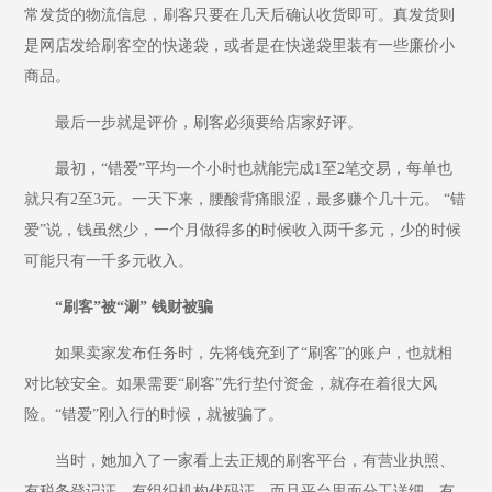
常发货的物流信息，刷客只要在几天后确认收货即可。真发货则
是网店发给刷客空的快递袋，或者是在快递袋里装有一些廉价小
商品。
最后一步就是评价，刷客必须要给店家好评。
最初，“错爱”平均一个小时也就能完成1至2笔交易，每单也
就只有2至3元。一天下来，腰酸背痛眼涩，最多赚个几十元。 “错
爱”说，钱虽然少，一个月做得多的时候收入两千多元，少的时候
可能只有一千多元收入。
“刷客”被“涮” 钱财被骗
如果卖家发布任务时，先将钱充到了“刷客”的账户，也就相
对比较安全。如果需要“刷客”先行垫付资金，就存在着很大风
险。“错爱”刚入行的时候，就被骗了。
当时，她加入了一家看上去正规的刷客平台，有营业执照、
有税务登记证、有组织机构代码证。而且平台里面分工详细，有