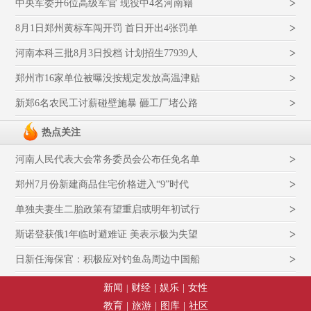
>
中央军委升6位高级军官 现役中4名河南籍
>
8月1日郑州黄标车闯开罚 首日开出4张罚单
>
河南本科三批8月3日投档 计划招生77939人
>
郑州市16家单位被曝没按规定发放高温津贴
>
新郑6名农民工讨薪碰壁施暴 砸工厂堵公路
热点关注
>
河南人民代表大会常务委员会公布任免名单
>
郑州7月份新建商品住宅价格进入“9”时代
>
单独夫妻生二胎政策有望重启或明年初试行
>
斯诺登获俄1年临时避难证 美表示极为失望
>
日新任海保官：积极应对钓鱼岛周边中国船
新闻
财经
|
娱乐
|
女性
|
教育
|
旅游
|
图库
|
社区