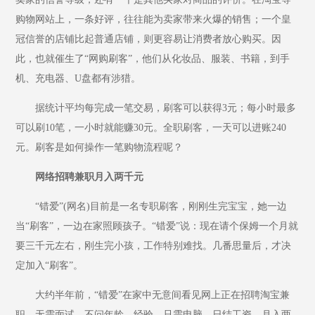
购物网站上，一条好评，往往能为卖家带来火爆的销售；一个皇
冠信誉的店铺比起普通店铺，则更容易让消费者放心购买。因
此，也就催生了“网购刷客”，他们从化妆品、服装、书籍，到手
机、充电器、U盘都有涉猎。
据统计平均每完成一笔交易，刷客可以获得3元；每小时最多
可以刷10笔，一小时就能赚30元。全职刷客，一天可以进账240
元。刷客是如何操作一笔购物流程呢？
网络招聘兼职月入两千元
“错爱”(网名)目前是一名专职刷客，刚刚生完宝宝，她一边
当“刷客”，一边在家照顾孩子。“错爱”说：现在请个保姆一个月就
要三千元左右，刚生完小孩，工作特别难找。几番思量后，才决
定加入“刷客”。
大约半年前，“错爱”在家中无意间看见网上正在招聘淘宝兼
职，无需面试，不问年龄、经验，只需电脑，日结工资，月入两