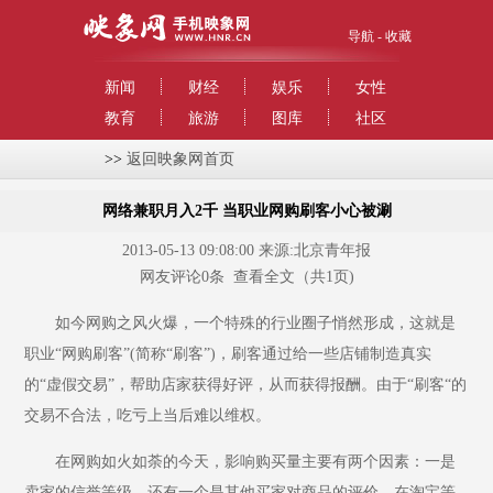
导航
-
收藏
新闻
财经
娱乐
女性
教育
旅游
图库
社区
>>
返回映象网首页
网络兼职月入2千 当职业网购刷客小心被涮
2013-05-13 09:08:00 来源:北京青年报
网友评论
0
条
查看全文
（共1页)
如今网购之风火爆，一个特殊的行业圈子悄然形成，这就是
职业“网购刷客”(简称“刷客”)，刷客通过给一些店铺制造真实
的“虚假交易”，帮助店家获得好评，从而获得报酬。由于“刷客“的
交易不合法，吃亏上当后难以维权。
在网购如火如荼的今天，影响购买量主要有两个因素：一是
卖家的信誉等级，还有一个是其他买家对商品的评价。在淘宝等