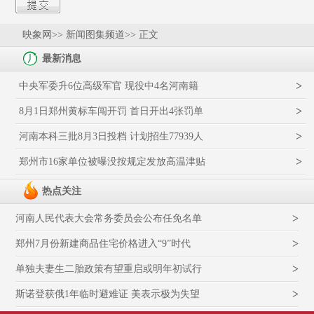
映象网
>> 新闻图集频道>> 正文
最新消息
>
中央军委升6位高级军官 现役中4名河南籍
>
8月1日郑州黄标车闯开罚 首日开出4张罚单
>
河南本科三批8月3日投档 计划招生77939人
>
郑州市16家单位被曝没按规定发放高温津贴
热点关注
>
河南人民代表大会常务委员会公布任免名单
>
郑州7月份新建商品住宅价格进入“9”时代
>
单独夫妻生二胎政策有望重启或明年初试行
>
斯诺登获俄1年临时避难证 美表示极为失望