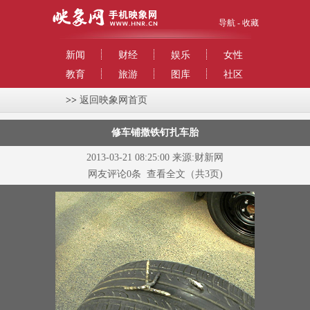
导航
-
收藏
新闻
财经
娱乐
女性
教育
旅游
图库
社区
>>
返回映象网首页
修车铺撒铁钉扎车胎
2013-03-21 08:25:00 来源:财新网
网友评论
0
条
查看全文
（共3页)