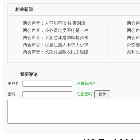
相关新闻
两会声音：人不能不读书 否则想
两会声
的都是钱-百姓网事
节-百
两会声音：公务员过度医疗是一种
两会声
腐败-百姓网事
虑-百
两会声音：下湖游泳是网民检验水
两会声
质的标准-百姓网事
娘家人
两会声音：尽量让国人不求人少求
外交部
人-百姓网事
是弱势
两会声音：长期分居致农民工组建
高利民
临时夫妻-百姓网事
是弱势
我要评论
用户名
注册新用户
密码
忘记密码?