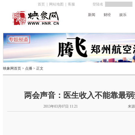
首页
|
网站地图
|
客服
登陆名
新闻
财经
娱乐
河南电台
映象网首页
>
点播
> 正文
两会声音：医生收入不能靠最弱
2013年03月07日 11:21
来源