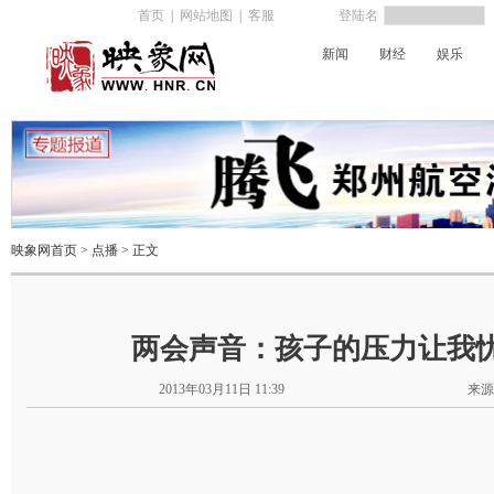
首页
|
网站地图
|
客服
登陆名
新闻
财经
娱乐
河南电台
映象网首页
>
点播
> 正文
两会声音：孩子的压力让我忧
2013年03月11日 11:39
来源