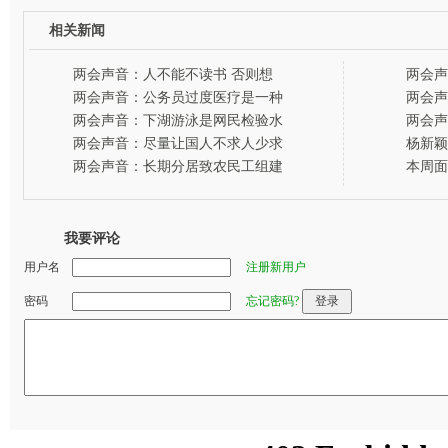
相关新闻
两会声音：人不能不读书 否则想
两会声
的都是钱-百姓网事
节-百
两会声音：公务员过度医疗是一种
两会声
腐败-百姓网事
弱势群
两会声音：下湖游泳是网民检验水
两会声
质的标准-百姓网事
娘家人
两会声音：尽量让国人不求人少求
杨新颖
人-百姓网事
两会声音：长期分居致农民工组建
本周面
临时夫妻-百姓网事
出）-
我要评论
用户名
注册新用户
密码
忘记密码?