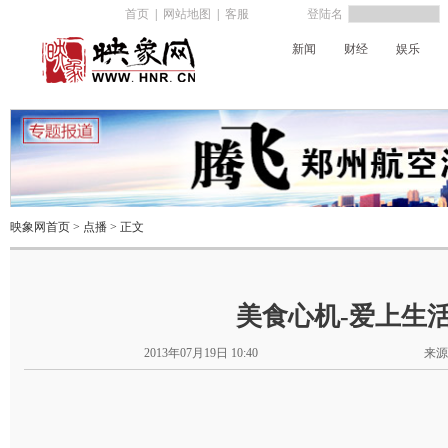
首页
|
网站地图
|
客服
登陆名
新闻
财经
娱乐
河南电台
映象网首页
>
点播
> 正文
美食心机-爱上生
2013年07月19日 10:40
来源