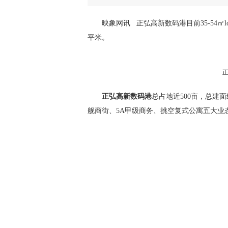
映象网讯 正弘高新数码港目前35-54㎡l
平米。
正弘高新数码港
总占地近500亩，总建面
舰商街、5A甲级商务、挑空复式公寓五大业