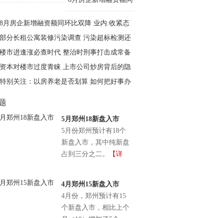
环比双降 业内:收紧态
8月房企新增融资额同环比双降 业内:收紧态
势延续
势延续
部分长租公寓装修污染调查 污染超标检测还
造假
楼市进逢涨必查时代 整治时刑事打击成常备
手段?
资本对楼市过度青睐 上市公司炒房背后的隐
忧
特别关注：以房养老是否划算 如何把好事办
好？
题
5月郑州18新盘入市
5月份郑州预计有18个
新盘入市，其中纯新盘
占到三分之二。
【详
情】
4月郑州15新盘入市
4月份，郑州预计有15
个新盘入市，相比上个