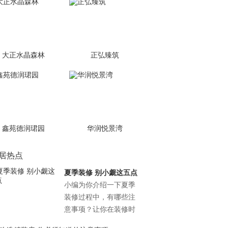
大正水晶森林
正弘臻筑
鑫苑德润珺园
华润悦景湾
居热点
夏季装修 别小觑这五点
小编为你介绍一下夏季
装修过程中，有哪些注
意事项？让你在装修时
更加得心应手，装出美