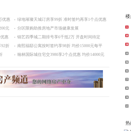
间
楼
万优惠
绿地璀璨天城订房享99折 准时签约再享1个点优惠
00元
分区限购助推房地产市场健康发展
万优惠
锦艺四季城二期排号享6千抵2万 开盘时间待定
92折
南熙福邸公寓按时签约享98折 均价15000元每平
折
翰林国际城住宅交3980享2个点优惠 均价14000元
热