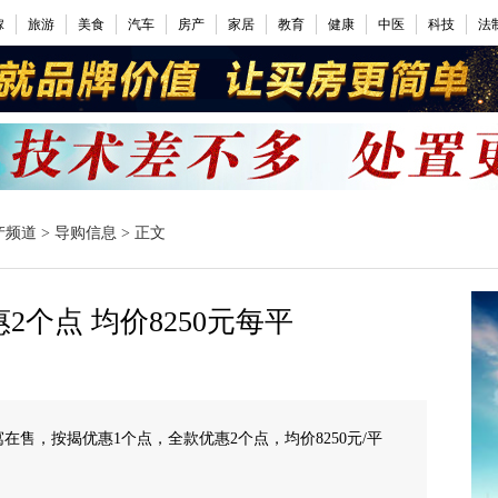
嫁
旅游
美食
汽车
房产
家居
教育
健康
中医
科技
法
产频道
>
导购信息
> 正文
个点 均价8250元每平
公寓在售，按揭优惠1个点，全款优惠2个点，均价8250元/平