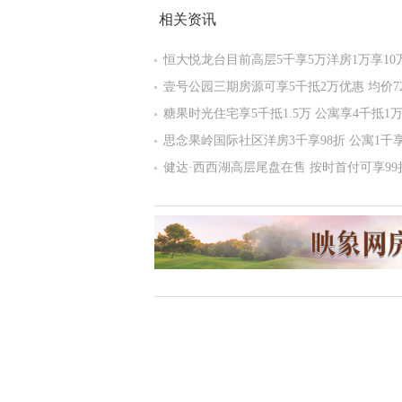
相关资讯
恒大悦龙台目前高层5千享5万洋房1万享10
壹号公园三期房源可享5千抵2万优惠 均价72
糖果时光住宅享5千抵1.5万 公寓享4千抵1
思念果岭国际社区洋房3千享98折 公寓1千享
健达·西西湖高层尾盘在售 按时首付可享99