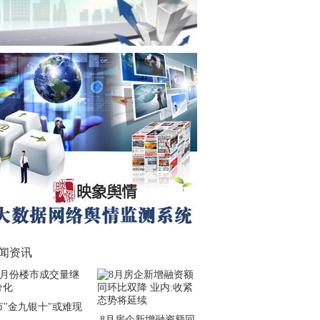
闻资讯
市"金九银十"或难现
8月房企新增融资额同