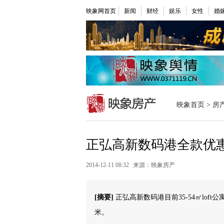
映象网首页
新闻
财经
娱乐
女性
婚
映象首页
>
房
正弘高新数码港全款优惠2
2014-12-11 08:32
来源：映象房产
[摘要]
正弘高新数码港目前35-54㎡loft
米。