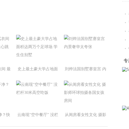
专
间 最
史上最土豪大学占地面
刘烨法国别墅赛皇宫 内
心跳
积达两万个足球场 学生
景奢华太夸张
住别墅
净？快
云南现“空中餐厅” 没栏
从闺房看女性文化 摄影
杆30米高空吃饭
师环球拍摄各国女孩房