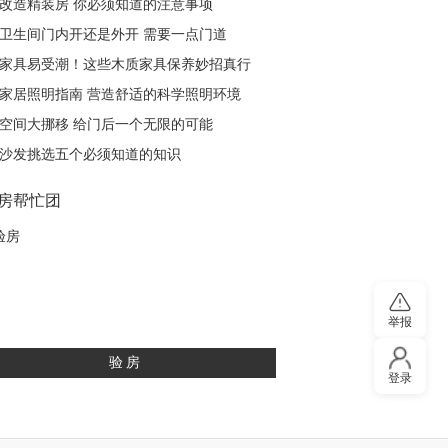
改造精装房 你必须知道的注意事项
观又实用的家居。
【详
卫生间门内开还是外开 需要一点门道
情】
家具易受潮！这些木质家具保养妙招真行
家居照明指南 营造舒适的科学照明环境
空间大挪移 给门后一个无限的可能
沙发挑选五个必须知道的知识
房帮忙团
举报
验房
登录