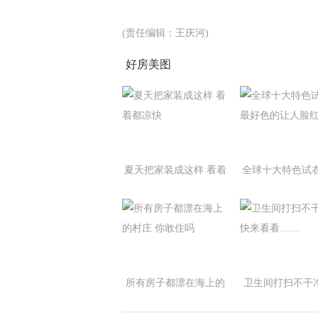
(责任编辑：王庆河)
好房美图
夏天把家装成这样 看着
全球十大特色试衣
都凉快
好色的让人脸红
所有房子都漂在海上的
卫生间打扫不干
村庄 你敢住吗
来看看……