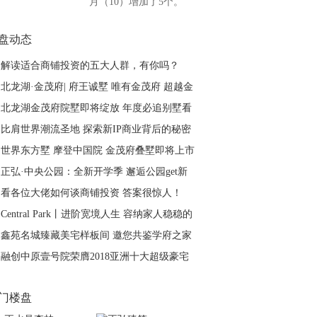
月（10）增加了5个。
【详情】
盘动态
解读适合商铺投资的五大人群，有你吗？
北龙湖·金茂府| 府王诚墅 唯有金茂府 超越金
茂府
北龙湖金茂府院墅即将绽放 年度必追别墅看
点
比肩世界潮流圣地 探索新IP商业背后的秘密
世界东方墅 摩登中国院 金茂府叠墅即将上市
正弘·中央公园：全新开学季 邂逅公园get新
技能
看各位大佬如何谈商铺投资 答案很惊人！
Central Park丨进阶宽境人生 容纳家人稳稳的
幸福
鑫苑名城臻藏美宅样板间 邀您共鉴学府之家
融创中原壹号院荣膺2018亚洲十大超级豪宅
门楼盘