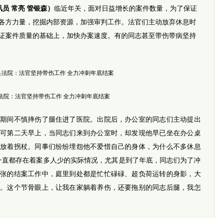
员 常亮 管银森）
临近年关，面对日益增长的案件数量，为了保证
各方力量，挖掘内部资源，加强审判工作。法官们主动放弃休息时
网传四
证案件质量的基础上，加快办案速度。有的同志甚至带伤带病坚持
法院：法官坚持带伤工作 全力冲刺年底结案
间不慎摔伤了腿住进了医院。出院后，办公室的同志们主动提出
，可第二天早上，当同志们来到办公室时，却发现他早已坐在办公桌
还放着拐杖。同事们纷纷埋怨他不爱惜自己的身体，为什么不多休息
推荐视
一直都存在着案多人少的实际情况，尤其是到了年底，同志们为了冲
i新闻
坚强女孩
紧张的结案工作中，庭里到处都是忙忙碌碌、超负荷运转的身影，大
完全长
暖！早
点。这个节骨眼上，让我在家躺着养伤，还要拖别的同志后腿，我怎
平安
事发郑
外地乘