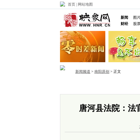
首页
|
网站地图
新闻
图
财经
股
新闻频道
>
南阳原创
> 正文
首页
政务
推荐
省内
国内
唐河县法院：法