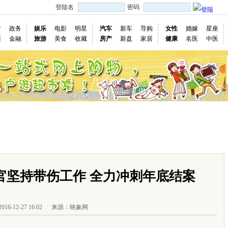
登陆名
密码
片
政务
娱乐
电影
明星
汽车
新车
导购
女性
婚嫁
星座
票
金融
旅游
美食
收藏
房产
新盘
家居
健康
名医
中医
国际
图片
视频
社会
深度
访谈
评论
专题
民意直
慢新闻
官坚持带伤工作 全力冲刺年底结案
2016-12-27 16:02
来源：映象网