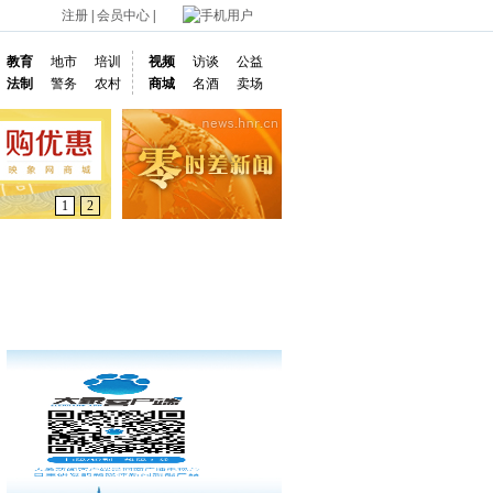
注册
|
会员中心
|
手机用户
教育
地市
培训
视频
访谈
公益
法制
警务
农村
商城
名酒
卖场
1
2
通车