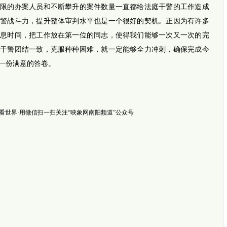
跨越千
的办案人员和不断攀升的案件数量一直都给法庭干警的工作造成
郑州3岁
七旬老
干警战斗力，提升整体审判水平也是一个很好的契机。正因为有许多
休息时间，把工作放在第一位的同志，使得我们能够一次又一次的完
院干警团结一致，克服种种困难，就一定能够全力冲刺，确保完成今
一份满意的答卷。
·看世界·用微信扫一扫关注“映象网南阳频道”公众号
新闻推
跑马拉
我国首
江苏部
当运动
做核磁
“紧紧
贵州高速
切实减