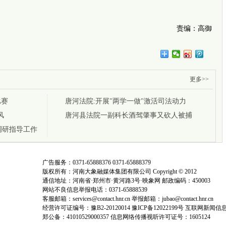
用心守
岛内对
责编：高御
更多>>
比赛
唐河法院:开展"两学一做"激活司法动力
风
唐河县法院一副科长酒驾肇事又砍人被捕
调研指导工作
广告服务：0371-65888376 0371-65888379
版权所有：河南大象融媒体集团有限公司 Copyright © 2012
通信地址：河南省·郑州市·黄河路3号·映象网 邮政编码：450003
网站不良信息举报电话：0371-65888539
客服邮箱：services@contact.hnr.cn 举报邮箱：jubao@contact.hnr.cn
经营许可证编号：豫B2-20120014 豫ICP备12022199号 互联网新闻信
郑公备：41010529000357 信息网络传播视听许可证号：1605124