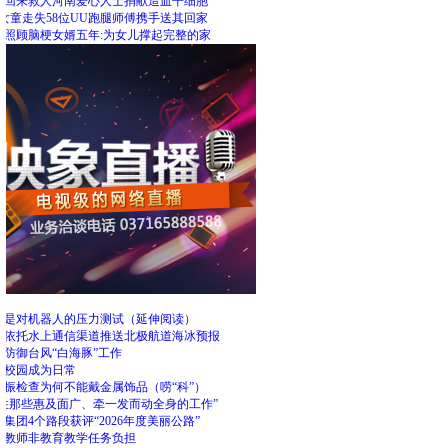
里回来救人河南爱心人士捐献造血干细胞
女童走失58位UU跑腿师傅携手送其回家
人照顾脑梗女婿五年:为女儿撑起完整的家
荐
松是对机器人的压力测试（延伸阅读）
次依托水上通信渠道推送北极航道海冰预报
署防御台风“白海豚”工作
在校园成为日常
共振检查为何不能戴金属饰品（唠“科”）
抓住那些惠及面广、牵一发而动全身的工作”
集团4个路段获评“2026年度美丽公路”
轻教师非教育教学任务负担