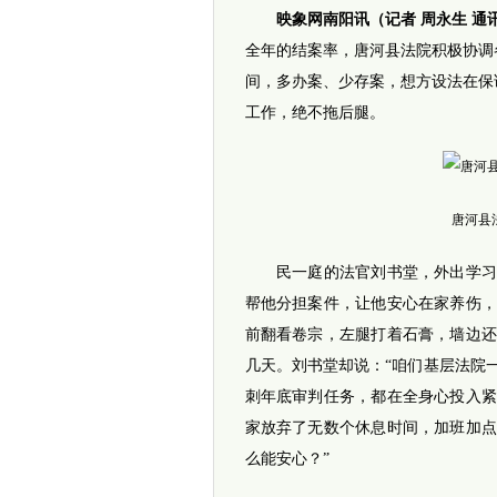
映象网南阳讯（记者 周永生 通讯
全年的结案率，唐河县法院积极协调
间，多办案、少存案，想方设法在保
工作，绝不拖后腿。
唐河县
民一庭的法官刘书堂，外出学习期
帮他分担案件，让他安心在家养伤
前翻看卷宗，左腿打着石膏，墙边
几天。刘书堂却说：“咱们基层法院
刺年底审判任务，都在全身心投入
家放弃了无数个休息时间，加班加
么能安心？”