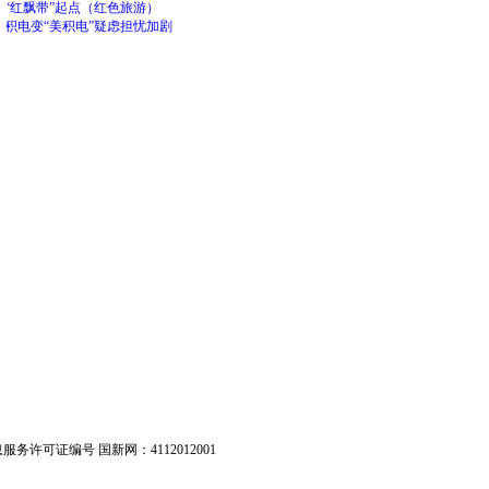
护“红飘带”起点（红色旅游）
台积电变“美积电”疑虑担忧加剧
息服务许可证编号 国新网：4112012001