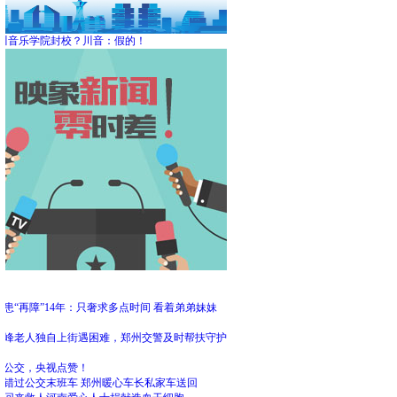
川音乐学院封校？川音：假的！
频
患“再障”14年：只奢求多点时间 看着弟弟妹妹
大
高峰老人独自上街遇困难，郑州交警及时帮扶守护
州公交，央视点赞！
客错过公交末班车 郑州暖心车长私家车送回