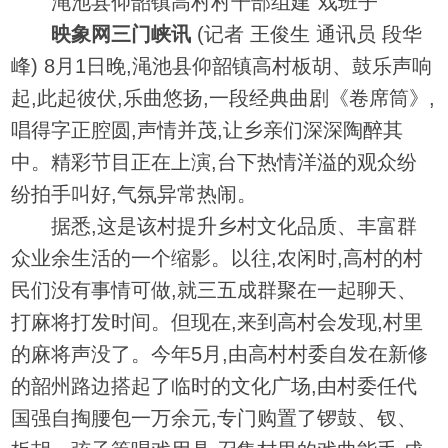
渑池县仰韶镇高村村干部组建“戏班子”
映象网三门峡讯
(记者 王俊生 通讯员 段华
峰) 8月1日晚,渑池县仰韶镇高村板胡、鼓乐声响
起,此起彼伏,乐曲悠扬,一段经典曲剧《卷席筒》,
唱得字正腔圆,声情并茂,让乡亲们深深陶醉其
中。精彩节目正在上演,台下热情洋溢的观众纷
纷拍手叫好,气氛异常热闹。
据悉,这是该村提升乡村文化品质、丰富群
众业余生活的一个缩影。以往,农闲时,高村的村
民们没有事情可做,就三五成群聚在一起聊天、
打麻将打发时间。但现在,来到高村会发现,村里
的麻将声没了。今年5月,由高村村委自发在新修
的韶州路边搭起了临时的文化广场,由村委任代
国强自掏腰包一万余元,专门购置了锣鼓、钗、