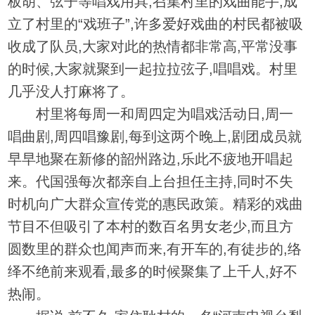
板胡、弦子等唱戏用具,召集村里的戏曲能手,成
立了村里的“戏班子”,许多爱好戏曲的村民都被吸
收成了队员,大家对此的热情都非常高,平常没事
的时候,大家就聚到一起拉拉弦子,唱唱戏。村里
几乎没人打麻将了。
村里将每周一和周四定为唱戏活动日,周一
唱曲剧,周四唱豫剧,每到这两个晚上,剧团成员就
早早地聚在新修的韶州路边,乐此不疲地开唱起
来。代国强每次都亲自上台担任主持,同时不失
时机向广大群众宣传党的惠民政策。精彩的戏曲
节目不但吸引了本村的数百名男女老少,而且方
圆数里的群众也闻声而来,有开车的,有徒步的,络
绎不绝前来观看,最多的时候聚集了上千人,好不
热闹。