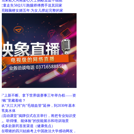
里回来救人河南爱心人士捐献造血干细胞
女童走失58位UU跑腿师傅携手送其回家
人照顾脑梗女婿五年:为女儿撑起完整的家
荐
经济”上新不断、拿下世界级赛事三年举办权——资
费账”里藏着啥？
从“大江大河”向“毛细血管”延伸，到2030年基本
乡黑臭水体
工坊流动课堂”揭牌仪式在京举行，将把专业知识变
得见、听得懂、能体验”的技能展示和培训场景
台成多款新药首发渠道（健康焦点）
还在喂猪的四川姑娘考上中国政法大学感动网友，