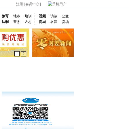
注册
|
会员中心
|
手机用户
教育
地市
培训
视频
访谈
公益
法制
警务
农村
商城
名酒
卖场
1
2
通车