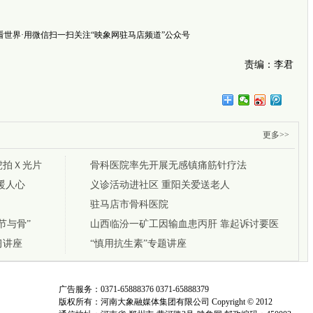
获资助带
税务总
北京电
·看世界·用微信扫一扫关注“映象网驻马店频道”公众号
广州花都
所”治
责编：李君
禁售燃
风雨不
信畅通
更多>>
虎拍Ｘ光片
骨科医院率先开展无感镇痛筋针疗法
暖人心
义诊活动进社区 重阳关爱送老人
驻马店市骨科医院
节与骨”
山西临汾一矿工因输血患丙肝 靠起诉讨要医
习讲座
疗费
“慎用抗生素”专题讲座
广告服务：0371-65888376 0371-65888379
版权所有：河南大象融媒体集团有限公司 Copyright © 2012