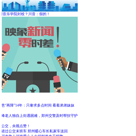
川音乐学院封校？川音：假的！
频
患“再障”14年：只奢求多点时间 看着弟弟妹妹
大
高峰老人独自上街遇困难，郑州交警及时帮扶守护
州公交，央视点赞！
客错过公交末班车 郑州暖心车长私家车送回