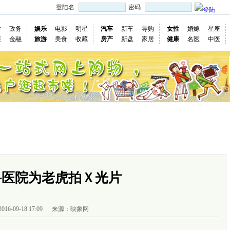
登陆名
密码
片
政务
娱乐
电影
明星
汽车
新车
导购
女性
婚嫁
星座
票
金融
旅游
美食
收藏
房产
新盘
家居
健康
名医
中医
国际
图片
视频
社会
深度
访谈
评论
专题
民意直
慢新闻
科医院为老虎拍Ｘ光片
2016-09-18 17:09
来源：映象网