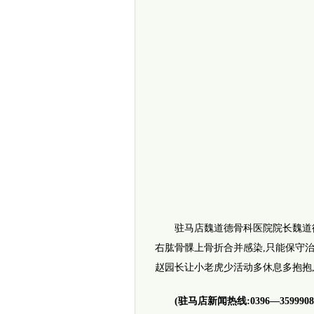
驻马店魏道德骨科医院院长魏道德听
右肱骨髁上骨折合并感染,只能保守治
赵园长让小老虎少活动多休息多抱抱
(驻马店新闻热线:0396—3599908