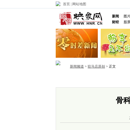
首页
|
网站地图
新闻
图
财经
股
新闻频道
>
驻马店原创
> 正文
首页
政务
推荐
省内
国内
骨