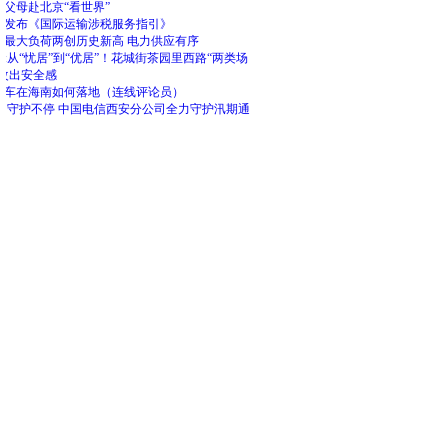
父母赴北京“看世界”
局发布《国际运输涉税服务指引》
网最大负荷两创历史新高 电力供应有序
:从“忧居”到“优居”！花城街茶园里西路“两类场
理改出安全感
油车在海南如何落地（连线评论员）
退 守护不停 中国电信西安分公司全力守护汛期通