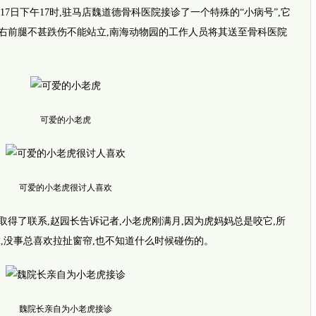
月17日下午17时,驻马店魏道德骨科医院接诊了一个特殊的“小病号”,它
右前腿不甚跌伤不能站立,南海动物园的工作人员将其送至骨科医院
网传四
可爱的小老虎
可爱的小老虎很讨人喜欢
了联系,赵园长告诉记者,小老虎刚满月,因为虎妈妈总是咬它,所
推荐视
i新闻
虎,没事总喜欢拉扯窗帘,也不知道什么时候碰伤的。
坚强女孩
完全长
暖！早
平安
事发郑
外地乘
魏院长亲自为小老虎接诊