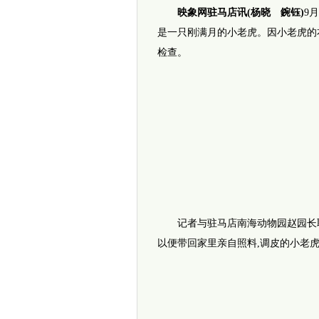
映象网驻马店讯(杨晓 鋺钰)
9
是一只刚满月的小老虎。因小老虎的
检查。
记者与驻马店南海动物园赵园长取得
以便带回家里亲自照料,调皮的小老