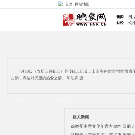
首页
|
网站地图
新闻
图
财经
银
4月18日（农历三月初三）是传统上巳节，山东商务职业学院“青青
古韵，表达对汉服的热爱之情。 陈泊霖 摄
<< Prev
1
2
3
Next>>
相关新闻
·
徐娇受中意文化年官方邀约 汉服
·
洛阳美女在日本街头穿汉服 当地人