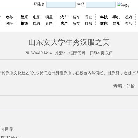
登陆名
密码
片
政务
娱乐
电影
明星
汽车
新车
导购
科技
手机
游戏
行
保险
旅游
线路
景区
房产
新盘
维权
健康
育儿
整形
山东女大学生秀汉服之美
2018-04-19 14:14 来源：中国新闻网
打印本页
关闭
子衿汉服文化社团”的成员们近日身着汉服，在校园内吟诗经、跳汉舞，通过演
责编：邵恰
走向世界
称其“仙女”