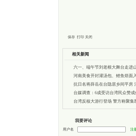
保存
打印
关闭
相关新闻
六一、端午节刘老根大舞台走进
河南美食开封灌汤包、鲤鱼焙面
的中国2》
抗日名将薛岳在台隐居乡间平房 活
台媒调查：6成受访台湾民众赞成
台湾反核大游行登场 警方称聚集
万人
我要评论
用户名
注