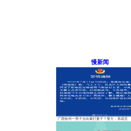
慢新闻
广西钦州一男子当街暴打妻子？警方：系谣言