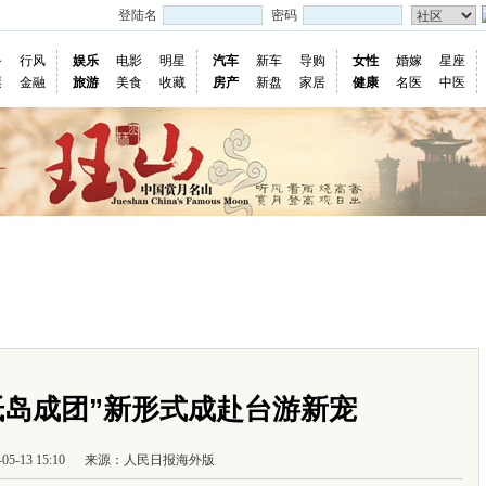
登陆名
密码
务
行风
娱乐
电影
明星
汽车
新车
导购
女性
婚嫁
星座
票
金融
旅游
美食
收藏
房产
新盘
家居
健康
名医
中医
站内活动
往期活动
户外品牌
装备知识
主题活动
五星活动
装备评测
装备交易
抵岛成团”新形式成赴台游新宠
-05-13 15:10
来源：人民日报海外版