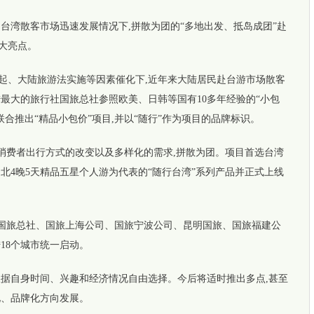
湾散客市场迅速发展情况下,拼散为团的“多地出发、抵岛成团”赴
一大亮点。
、大陆旅游法实施等因素催化下,近年来大陆居民赴台游市场散客
最大的旅行社国旅总社参照欧美、日韩等国有10多年经验的“小包
联合推出“精品小包价”项目,并以“随行”作为项目的品牌标识。
费者出行方式的改变以及多样化的需求,拼散为团。项目首选台湾
北4晚5天精品五星个人游为代表的“随行台湾”系列产品并正式上线
国旅总社、国旅上海公司、国旅宁波公司、昆明国旅、国旅福建公
陆18个城市统一启动。
自身时间、兴趣和经济情况自由选择。今后将适时推出多点,甚至
化、品牌化方向发展。