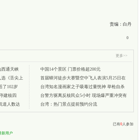
责编：白丹
0
更多>>
山西通天峡
中国14个景区 门票价格超200元
入选《舌尖上
首届蟒河徒步大赛暨空中飞人表演5月25日在
了102岁
山西举办
台湾知名漫画家之子吸毒过量恍神 举枪自杀
停建核四
台警方驱离反核民众5小时 现场爆严重冲突有
凯道人数达
人受伤
台湾：热门景点提前预约分流
已有
0
人参加
册新用户