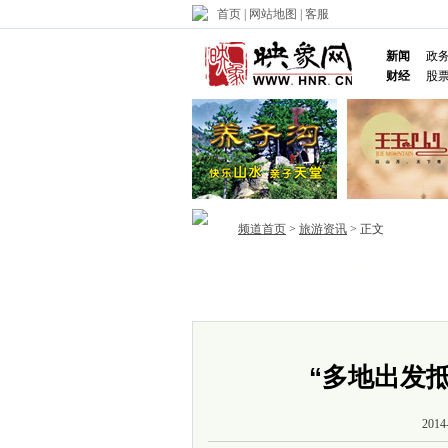
首页
|
网站地图
|
客服
新闻
政
财经
股
频道首页
>
旅游资讯
> 正文
当季热点
热点榜单
首页
乐享旅途
周末策划
“多地出发
2014