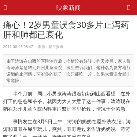
映象新闻
痛心！2岁男童误食30多片止泻药
肝和肺都已衰化
2017-08-08 08:47 来源：都市报道
由于涛涛在山西的医院治疗后，病情没有好转，昨天凌晨，家人带
着涛涛紧急转到郑州儿童医院。医生告诉我们，这种名为复方地芬
诺酯的止泻药，两岁多的孩子一次只能吃一片，如果大量误食就非
常危险。
半个月前，周口小男孩涛涛跟着奶奶到山西看望，在外
打工的爸爸和爷爷。就因为大人大意了这一件事，涛涛现在
躺在郑州儿童医院内科重症监护室里抢救，情况十分紧急。
事情发生在8月5日上午，涛涛的奶奶在屋外洗衣服，涛
涛和哥哥在屋里玩儿，突然，哥哥跑过来告诉奶奶说，涛涛
吃了两片药。一开始，奶奶根本没有在意。