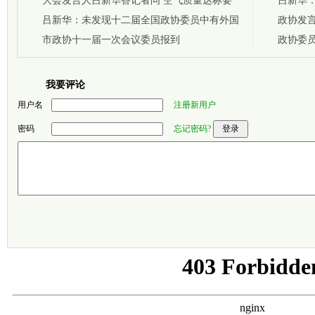
大会发言人吕新华答记者问 空气质量达标要
吕新华
18年太长
吕新华：未发现十二届全国政协委员中有外国
国籍
政协发
国籍
市政协十一届一次会议委员报到
力
政协委
八卦
我要评论
用户名
注册新用户
密码
忘记密码?