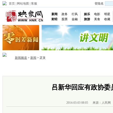
首页
|
网站地图
|
客服
登陆名
新闻
政务
行风
娱乐
电影
明星
财经
股票
金融
旅游
美食
收藏
新闻频道
>
新闻
> 正文
首页
政务
推荐
省内
国内
国际
图片
视频
社
吕新华回应有政协委
2014-03-03 08:05
来源：人民网