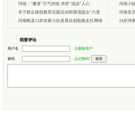
河南：“桑拿”天气持续 关怀“清凉”人心
河南小镇
关于群众路线教育实践活动郭庚茂提出“六变
河南党
六不变”
河南睢县23岁农家小伙袁晨自创歌曲走红网络
心入脑
24岁河
我要评论
用户名
注册新用户
密码
忘记密码?