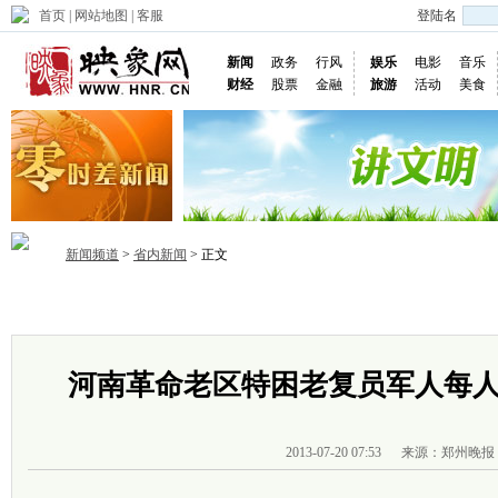
首页
|
网站地图
|
客服
登陆名
新闻
政务
行风
娱乐
电影
音乐
财经
股票
金融
旅游
活动
美食
新闻频道
>
省内新闻
> 正文
首页
政务
推荐
省内
国内
国际
图片
视频
社
河南革命老区特困老复员军人每人可
2013-07-20 07:53
来源：郑州晚报