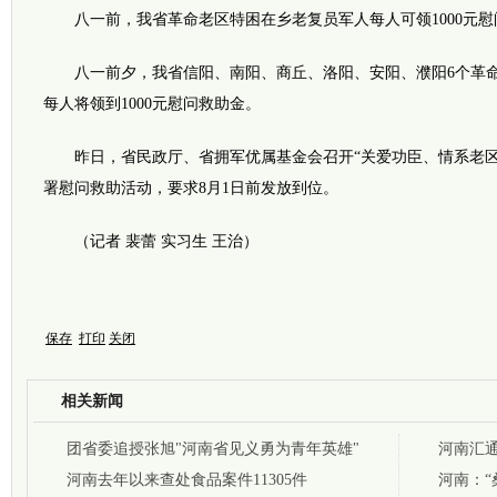
八一前，我省革命老区特困在乡老复员军人每人可领1000元慰
八一前夕，我省信阳、南阳、商丘、洛阳、安阳、濮阳6个革命老
每人将领到1000元慰问救助金。
昨日，省民政厅、省拥军优属基金会召开“关爱功臣、情系老区
署慰问救助活动，要求8月1日前发放到位。
（记者 裴蕾 实习生 王治）
保存
打印
关闭
相关新闻
团省委追授张旭"河南省见义勇为青年英雄"
河南汇
河南去年以来查处食品案件11305件
河南：“